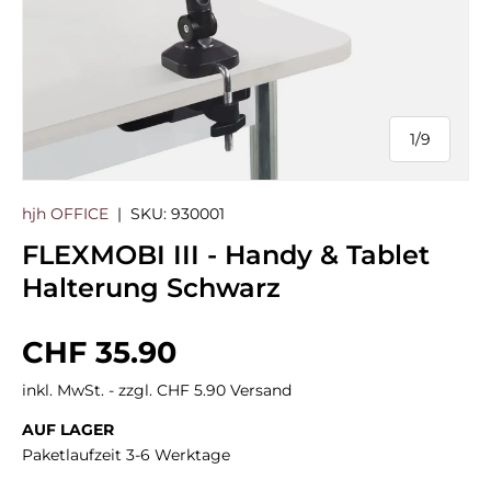
1
/
9
von
hjh OFFICE
|
SKU:
930001
FLEXMOBI III - Handy & Tablet
Halterung Schwarz
Normaler Preis
CHF 35.90
inkl. MwSt. - zzgl. CHF 5.90 Versand
AUF LAGER
Paketlaufzeit 3-6 Werktage