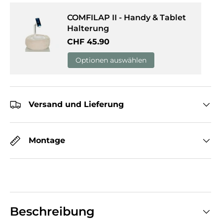
COMFILAP II - Handy & Tablet
Halterung
Normaler Preis
CHF 45.90
Optionen auswählen
Versand und Lieferung
Montage
Beschreibung