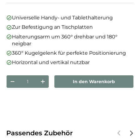
Universelle Handy- und Tablethalterung
Zur Befestigung an Tischplatten
Halterungsarm um 360° drehbar und 180°
neigbar
360° Kugelgelenk für perfekte Positionierung
Horizontal und vertikal nutzbar
Anzahl
In den Warenkorb
Menge verringern
Menge erhöhen
Vorherige
Näch
Passendes Zubehör