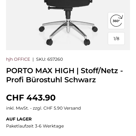
360°-Ans
1
/
8
von
hjh OFFICE
|
SKU:
657260
PORTO MAX HIGH | Stoff/Netz -
Profi Bürostuhl Schwarz
Normaler Preis
CHF 443.90
inkl. MwSt. - zzgl. CHF 5.90 Versand
AUF LAGER
Paketlaufzeit 3-6 Werktage