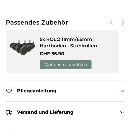
Vorherige
Näch
Passendes Zubehör
5x ROLO 11mm/65mm |
Hartböden - Stuhlrollen
Normaler Preis
CHF 35.90
Optionen auswählen
Pflegeanleitung
Versand und Lieferung