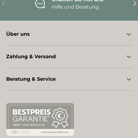
Vorherige
Nä
Hilfe und Beratung
Über uns
Zahlung & Versand
Beratung & Service