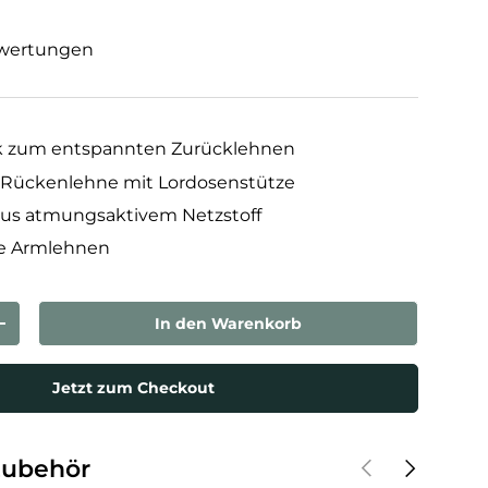
wertungen
 zum entspannten Zurücklehnen
Rückenlehne mit Lordosenstütze
us atmungsaktivem Netzstoff
e Armlehnen
In den Warenkorb
rn
Menge erhöhen
Jetzt zum Checkout
Vorherige
Nächste
Zubehör