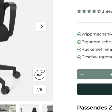
3 Be
Nächste
Wippmechanik
Ergonomische 
Rückenlehne a
Geschwungen
Anzahl
Menge verringe
360°-Ansicht öffnen
1
/
8
von
Passendes 