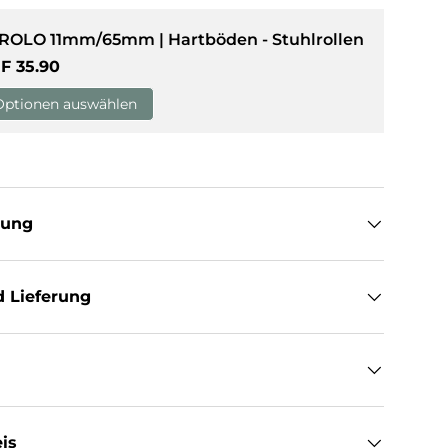
 ROLO 11mm/65mm | Hartböden - Stuhlrollen
sicht laden
rmaler Preis
F 35.90
Optionen auswählen
tung
 Lieferung
is