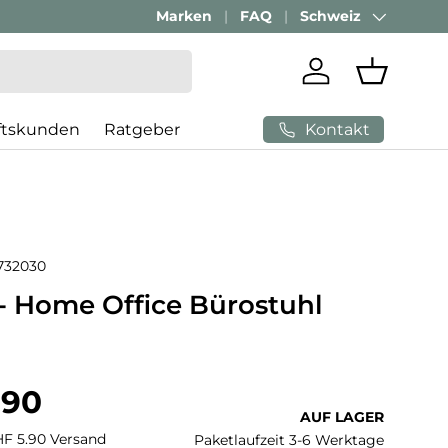
Marken
FAQ
Schweiz
Land/Region
Einloggen
Einkaufs
Kontakt
ftskunden
Ratgeber
732030
 Home Office Bürostuhl
 Preis
.90
AUF LAGER
CHF 5.90 Versand
Paketlaufzeit 3-6 Werktage