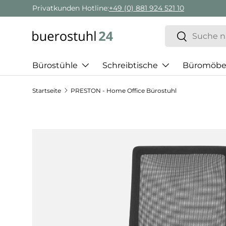
Privatkunden Hotline:
+49 (0) 881 924 521 10
Direkt zum Inhalt
Suchen
Suchen
Bürostühle
Schreibtische
Büromöbe
Startseite
PRESTON - Home Office Bürostuhl
Zu Produktinformationen springen