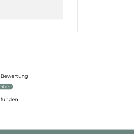
te Bewertung
eiben
efunden