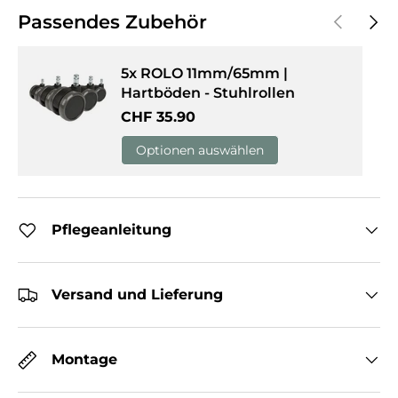
Vorherige
Näch
Passendes Zubehör
5x ROLO 11mm/65mm |
Hartböden - Stuhlrollen
Normaler Preis
CHF 35.90
Optionen auswählen
Pflegeanleitung
Versand und Lieferung
Montage