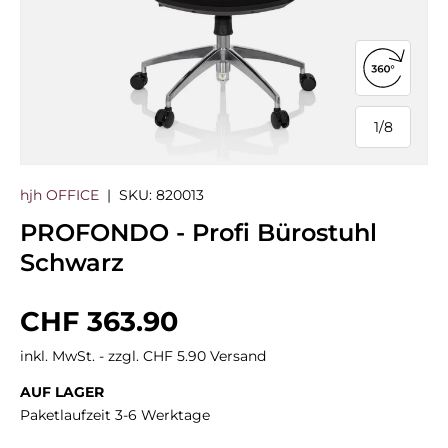
360°-Ans
1
/
8
von
hjh OFFICE
|
SKU:
820013
PROFONDO - Profi Bürostuhl
Schwarz
Normaler Preis
CHF 363.90
inkl. MwSt. - zzgl. CHF 5.90 Versand
AUF LAGER
Paketlaufzeit 3-6 Werktage