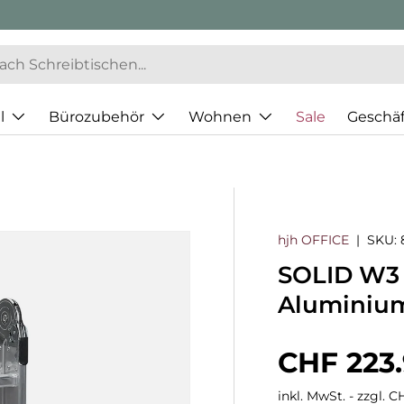
l
Bürozubehör
Wohnen
Sale
Geschä
hjh OFFICE
|
SKU:
SOLID W3 |
Aluminiu
Normaler
CHF 223
inkl. MwSt. - zzgl. 