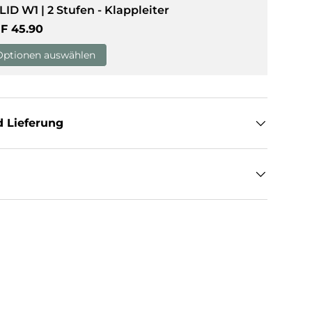
LID W1 | 2 Stufen - Klappleiter
rmaler Preis
F 45.90
sicht laden
Optionen auswählen
 Lieferung