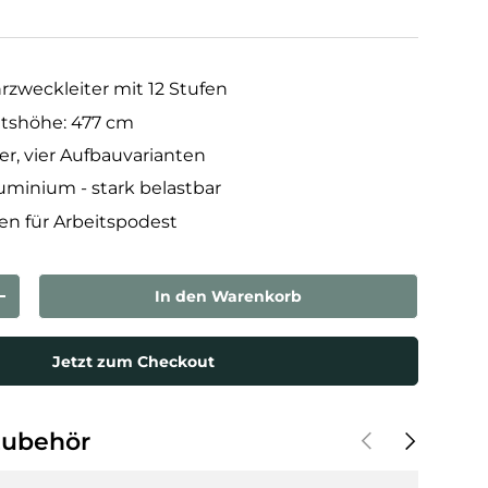
rzweckleiter mit 12 Stufen
itshöhe: 477 cm
ter, vier Aufbauvarianten
uminium - stark belastbar
tten für Arbeitspodest
In den Warenkorb
rn
Menge erhöhen
Jetzt zum Checkout
Vorherige
Nächste
Zubehör