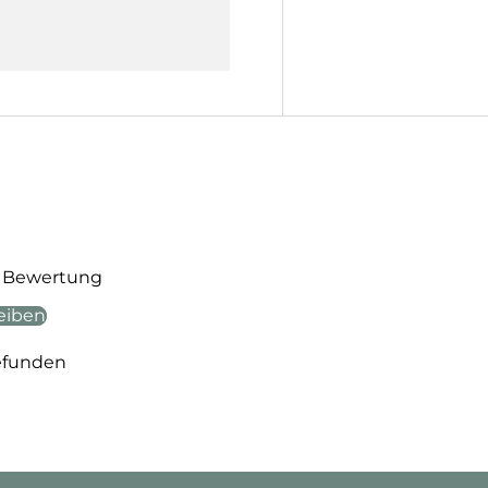
te Bewertung
eiben
efunden