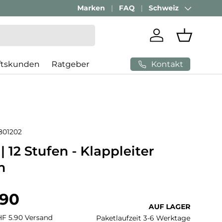
Marken
FAQ
Schweiz
Land/Region
Einloggen
Einkaufs
Kontakt
ftskunden
Ratgeber
801202
 12 Stufen - Klappleiter
m
 Preis
.90
AUF LAGER
CHF 5.90 Versand
Paketlaufzeit 3-6 Werktage