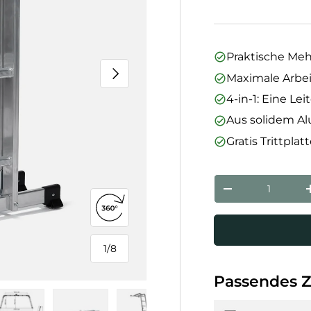
Praktische Meh
Nächste
Maximale Arbe
4-in-1: Eine Lei
Aus solidem Al
Gratis Trittpla
Anzahl
Menge verringe
360°-Ansicht öffnen
1
/
8
von
Passendes 