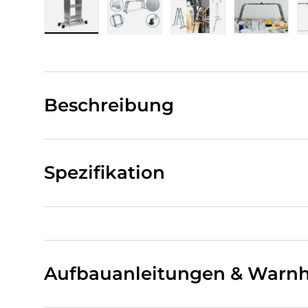
Bild 1 in Galerieansicht laden
Bild 2 in Galerieansicht laden
Bild 3 in Galerieansi
Bild 4 i
Beschreibung
Spezifikation
Aufbauanleitungen & Warnh