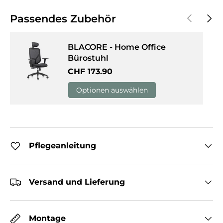
Vorherige
Näch
Passendes Zubehör
BLACORE - Home Office
Bürostuhl
Normaler Preis
CHF 173.90
Optionen auswählen
Pflegeanleitung
Versand und Lieferung
Montage