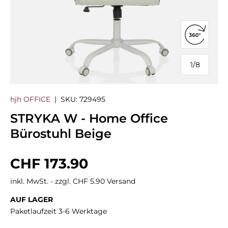
360°-Ans
1
/
8
von
hjh OFFICE
|
SKU:
729495
STRYKA W - Home Office
Bürostuhl Beige
Normaler Preis
CHF 173.90
inkl. MwSt. - zzgl. CHF 5.90 Versand
AUF LAGER
Paketlaufzeit 3-6 Werktage