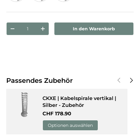
Buche
Ahorn
Weiß
Anzahl
In den Warenkorb
Menge verringern
Menge erhöhen
Vorherige
Näch
Passendes Zubehör
CKXE | Kabelspirale vertikal |
Silber - Zubehör
Normaler Preis
CHF 178.90
Optionen auswählen