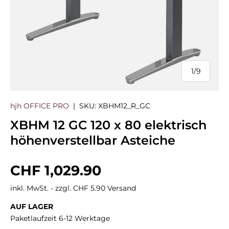
1
/
9
von
hjh OFFICE PRO
|
SKU:
XBHM12_R_GC
XBHM 12 GC 120 x 80 elektrisch
höhenverstellbar Asteiche
Normaler Preis
CHF 1,029.90
inkl. MwSt. - zzgl. CHF 5.90 Versand
AUF LAGER
Paketlaufzeit 6-12 Werktage