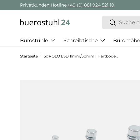
Privatkunden Hotline:
+49 (0) 881 924 521 10
Direkt zum Inhalt
Suchen
Suchen
Bürostühle
Schreibtische
Büromöbe
Startseite
5x ROLO ESD 11mm/50mm | Hartböden - Stuhlrollen
Zu Produktinformationen springen