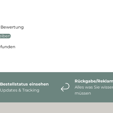
te Bewertung
eiben
efunden
Rückgabe/Reklam
Bestellstatus einsehen
Alles was Sie wisse
Updates & Tracking
müssen