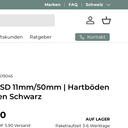
Marken
FAQ
Schweiz
Land/Region
Einloggen
Einkaufs
Kontakt
ftskunden
Ratgeber
619045
ESD 11mm/50mm | Hartböden
len Schwarz
 Preis
90
AUF LAGER
CHF 5.90 Versand
Paketlaufzeit 3-6 Werktage