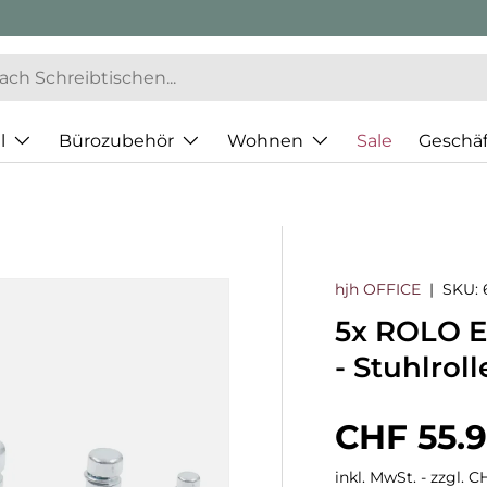
l
Bürozubehör
Wohnen
Sale
Geschä
hjh OFFICE
|
SKU:
5x ROLO 
- Stuhlrol
Normaler
CHF 55.
inkl. MwSt. - zzgl. 