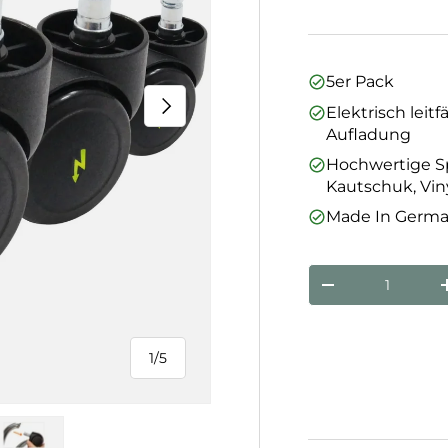
5er Pack
Nächste
Elektrisch leit
Aufladung
Hochwertige Sp
Kautschuk, Vin
Made In Germ
Anzahl
Menge verringe
1
/
5
von