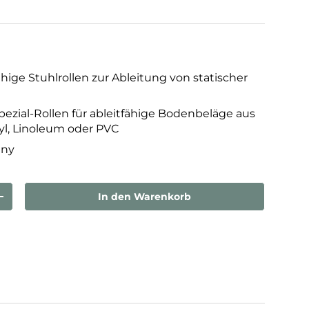
fähige Stuhlrollen zur Ableitung von statischer
ezial-Rollen für ableitfähige Bodenbeläge aus
yl, Linoleum oder PVC
any
In den Warenkorb
rn
Menge erhöhen