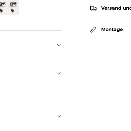
Versand und
cht laden
n Galerieansicht laden
Bild 5 in Galerieansicht laden
Montage