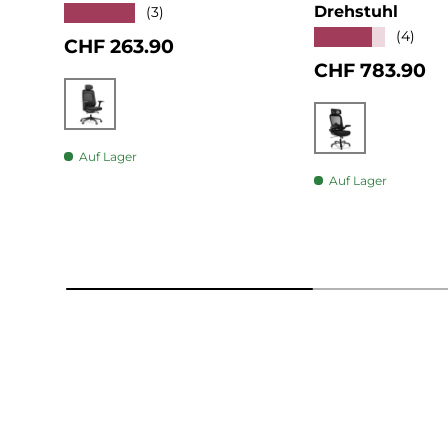
Drehstuhl
★★★★★
(3)
★★★★★
(4)
Normaler Preis
CHF 263.90
Normaler Pre
CHF 783.90
Schwarz
Schwarz
Auf Lager
Auf Lager