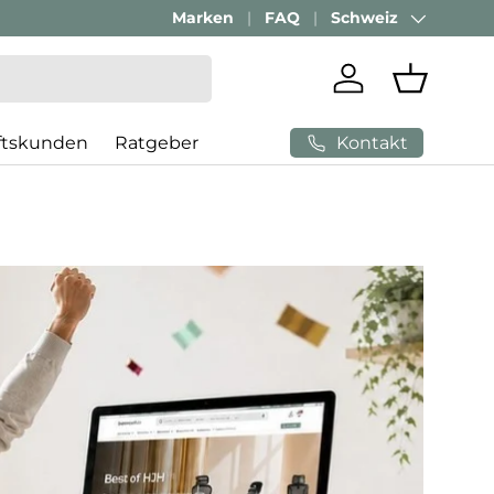
Marken
FAQ
Schweiz
Land/Region
Einloggen
Einkaufs
Kontakt
ftskunden
Ratgeber