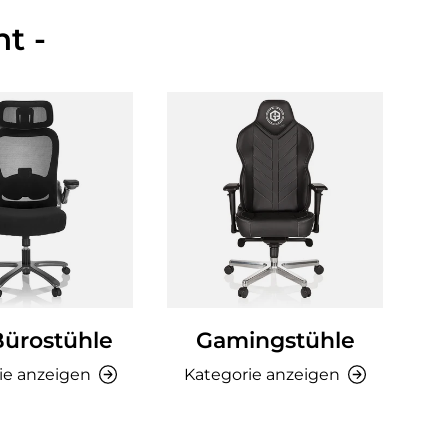
t -
Bürostühle
Gamingstühle
Ki
ie anzeigen
Kategorie anzeigen
K