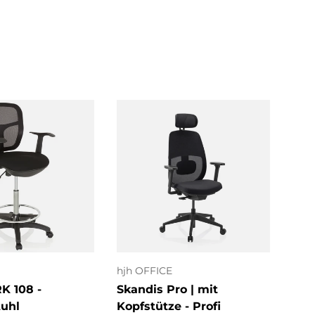
Optionen
en Warenkorb
auswählen
hjh OFFICE
hjh 
 108 -
Skandis Pro | mit
KID
tuhl
Kopfstütze - Profi
Kin