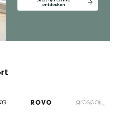
entdecken
ten anzeigen - Criss-Cross 20 - Loungesessel
rt