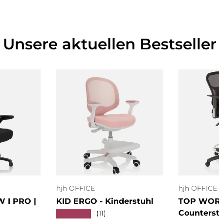
Unsere aktuellen Bestseller
Optionen
nkorb
auswählen
In d
hjh OFFICE
hjh OFFICE
 I PRO |
KID ERGO - Kinderstuhl
TOP WORK
Counters
★★★★★
(11)