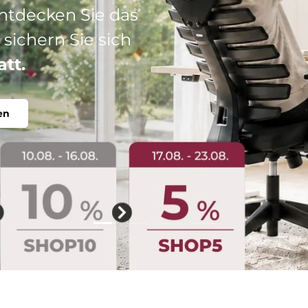
: Ihr perfekter
abel, individuell.
Folie laden 2 von 4
Folie laden 1 von 4
Folie laden 3 von 4
Folie laden 4 von 4