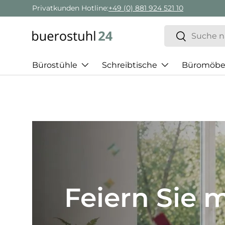
Privatkunden Hotline:
+49 (0) 881 924 521 10
Direkt zum Inhalt
Suchen
Suchen
Bürostühle
Schreibtische
Büromöbe
Best of H