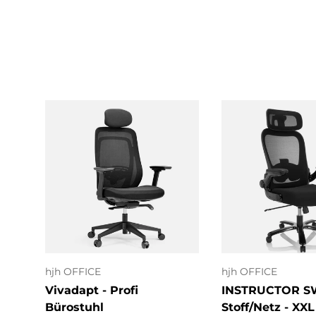
In den Warenkorb
In den Ware
hjh OFFICE
hjh OFFICE
Vivadapt - Profi
INSTRUCTOR SW
Bürostuhl
Stoff/Netz - XXL