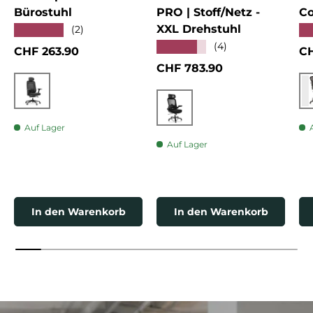
Bürostuhl
PRO | Stoff/Netz -
Co
XXL Drehstuhl
★★★★★
★
(2)
★★★★★
(4)
Normaler Preis
No
CHF 263.90
CH
Normaler Preis
CHF 783.90
Schwarz
Schwarz
Auf Lager
Auf Lager
In den Warenkorb
In den Warenkorb