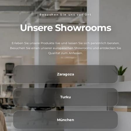
Besuchen Sie uns vor Ort
Unsere Showrooms
Erleben Sie unsere Produkte live und lassen Sie sich persönlich beraten.
Besuchen Sie einen unserer europäischen Showrooms und entdecken Sie
Qualität zum Anfassen.
Zaragoza
Turku
München