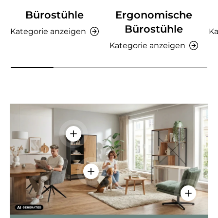
Bürostühle
Ergonomische
Bürostühle
Kategorie anzeigen
Ka
Kategorie anzeigen
Einzelheiten anzeigen - AMIO H - Bür
Einzelheiten anzeigen - Sitzolo 2 
Einzelhei