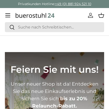
Privatkunden Hotline:
+49 (0) 881 924 521 10
Direkt zum Inhalt
Menü
Einlogge
Ein
Suchen
Suchen
Feiern Sie mit uns!
Unser neuer Shop ist da! Entdecken
Sie das neue Einkaufserlebnis und
sichern Sie sich
bis zu 20%
Relaunch-Rabatt.