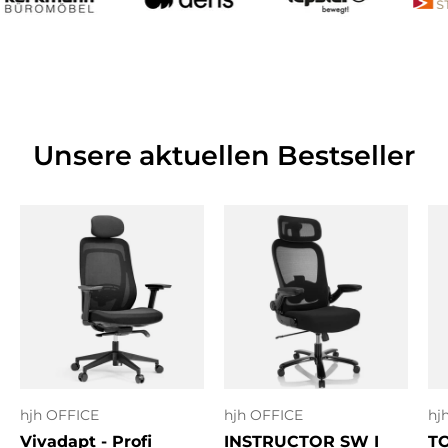
Unsere aktuellen Bestseller
hjh OFFICE
hjh OFFICE
hj
Vivadapt - Profi
INSTRUCTOR SW I
T