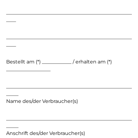
___________________________________________________
____
___________________________________________________
____
Bestellt am (*) ____________ / erhalten am (*)
__________________
___________________________________________________
_____
Name des/der Verbraucher(s)
___________________________________________________
_____
Anschrift des/der Verbraucher(s)