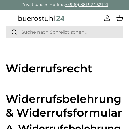
Privatkunden Hotline:
+49 (0) 881 924 521 10
Direkt zum Inhalt
Menü
Einlogge
Ein
Suchen
Suchen
Widerrufsrecht
Widerrufsbelehrung
& Widerrufsformular
A. Widerrufsbelehrung