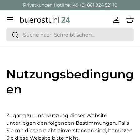
Privatkunden Hotline:
+49 (0) 881 924 521 10
Direkt zum Inhalt
Menü
Einlogge
Ein
Suchen
Suchen
Nutzungsbedingung
en
Zugang zu und Nutzung dieser Website
unterliegen den folgenden Bestimmungen. Falls
Sie mit diesen nicht einverstanden sind, benutzen
Sie diese Website bitte nicht.