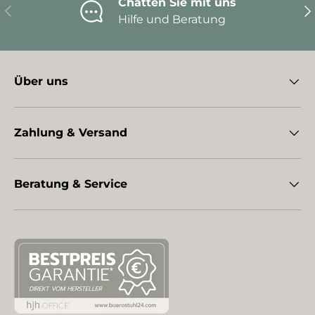
Chatten Sie mit uns
Vorherige
Nä
Hilfe und Beratung
Über uns
Zahlung & Versand
Beratung & Service