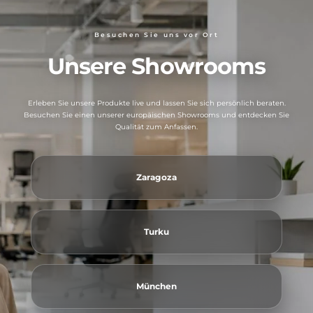
Besuchen Sie uns vor Ort
Unsere Showrooms
Erleben Sie unsere Produkte live und lassen Sie sich persönlich beraten.
Besuchen Sie einen unserer europäischen Showrooms und entdecken Sie
Qualität zum Anfassen.
Zaragoza
Turku
München