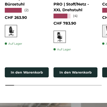
Bürostuhl
PRO | Stoff/Netz -
Co
XXL Drehstuhl
★★★★★
★
(2)
★★★★★
(4)
Normaler Preis
No
CHF 263.90
CH
Normaler Preis
CHF 783.90
Schwarz
Schwarz
Auf Lager
Auf Lager
In den Warenkorb
In den Warenkorb