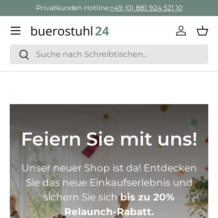
Privatkunden Hotline:
+49 (0) 881 924 521 10
Direkt zum Inhalt
Menü
Einlogge
Ein
Suchen
Suchen
Feiern Sie mit uns!
Unser neuer Shop ist da! Entdecken
Sie das neue Einkaufserlebnis und
sichern Sie sich
bis zu 20%
Relaunch-Rabatt.