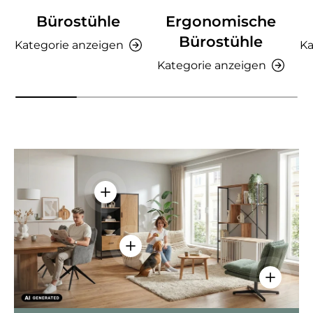
Bürostühle
Ergonomische
Bürostühle
Kategorie anzeigen
Ka
Kategorie anzeigen
Einzelheiten anzeigen - AMIO H - Bür
Einzelheiten anzeigen - Sitzolo 2 
Einzelhei