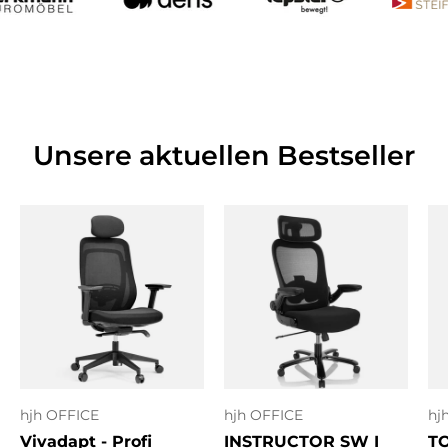
Unsere aktuellen Bestseller
hjh OFFICE
hjh OFFICE
hj
Vivadapt - Profi
INSTRUCTOR SW I
T