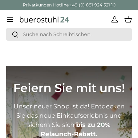
Privatkunden Hotline:
+49 (0) 881 924 521 10
Direkt zum Inhalt
Menü
Einlogge
Ein
Suchen
Suchen
Feiern Sie mit uns!
Unser neuer Shop ist da! Entdecken
Sie das neue Einkaufserlebnis und
sichern Sie sich
bis zu 20%
Relaunch-Rabatt.