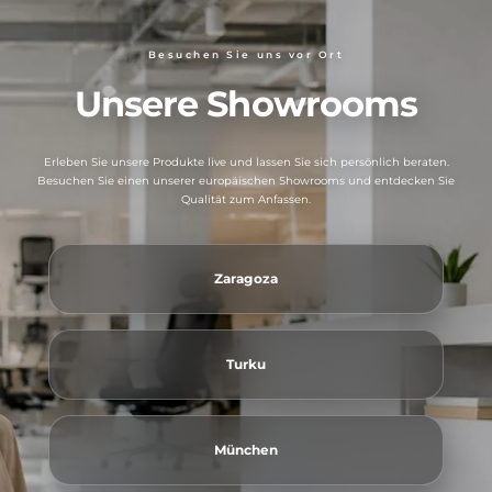
Besuchen Sie uns vor Ort
Unsere Showrooms
Erleben Sie unsere Produkte live und lassen Sie sich persönlich beraten.
Besuchen Sie einen unserer europäischen Showrooms und entdecken Sie
Qualität zum Anfassen.
Zaragoza
Turku
München