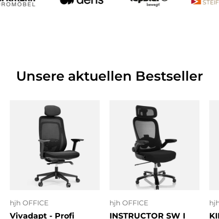
Unsere aktuellen Bestseller
hjh OFFICE
hjh OFFICE
hj
Vivadapt - Profi
INSTRUCTOR SW I
KI