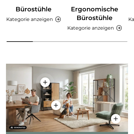
Bürostühle
Ergonomische
Bürostühle
Kategorie anzeigen
Ka
Kategorie anzeigen
Einzelheiten anzeigen - AMIO H - Bür
Einzelheiten anzeigen - Sitzolo 2 
Einzelhei