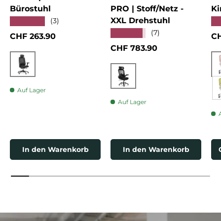
Bürostuhl
PRO | Stoff/Netz -
Ki
XXL Drehstuhl
★★★★★
★
(3)
★★★★★
(7)
Normaler Preis
No
CHF 263.90
CH
Normaler Preis
CHF 783.90
Schwarz
Schwarz
Auf Lager
Auf Lager
In den Warenkorb
In den Warenkorb