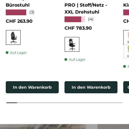
Bürostuhl
PRO | Stoff/Netz -
Ki
XXL Drehstuhl
★★★★★
★
(3)
★★★★★
(4)
Normaler Preis
No
CHF 263.90
CH
Normaler Preis
CHF 783.90
Schwarz
Schwarz
Auf Lager
Auf Lager
In den Warenkorb
In den Warenkorb