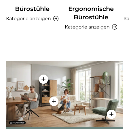
Bürostühle
Ergonomische
Bürostühle
Kategorie anzeigen
Ka
Kategorie anzeigen
Einzelheiten anzeigen - AMIO H - Bür
Einzelheiten anzeigen - Sitzolo 2 
Einzelhei