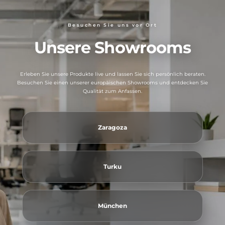
Besuchen Sie uns vor Ort
Unsere Showrooms
Erleben Sie unsere Produkte live und lassen Sie sich persönlich beraten.
Besuchen Sie einen unserer europäischen Showrooms und entdecken Sie
Qualität zum Anfassen.
Zaragoza
Turku
München