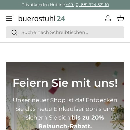
Privatkunden Hotline:
+49 (0) 881 924 521 10
Direkt zum Inhalt
Menü
Einlogge
Ein
Suchen
Suchen
Feiern Sie mit uns!
Unser neuer Shop ist da! Entdecken
Sie das neue Einkaufserlebnis und
sichern Sie sich
bis zu 20%
Relaunch-Rabatt.