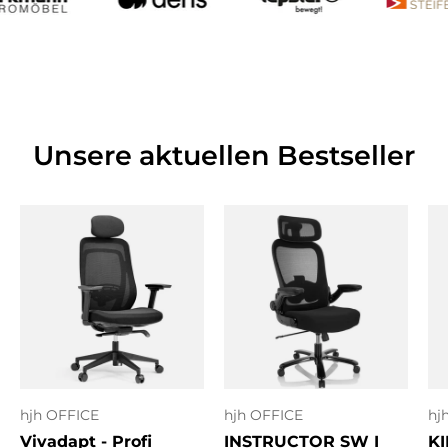
Unsere aktuellen Bestseller
hjh OFFICE
hjh OFFICE
hj
Vivadapt - Profi
INSTRUCTOR SW I
KI