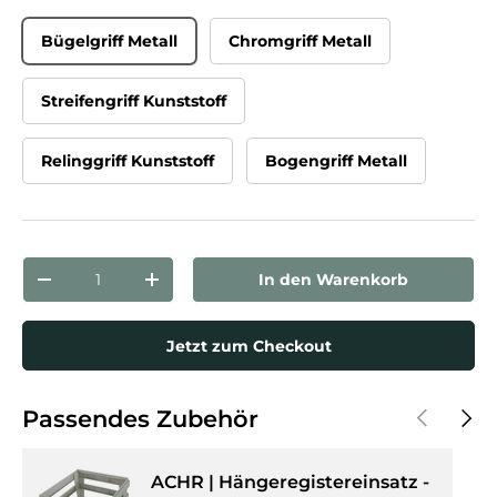
Bügelgriff Metall
Chromgriff Metall
Streifengriff Kunststoff
Relinggriff Kunststoff
Bogengriff Metall
Anzahl
In den Warenkorb
Menge verringern
Menge erhöhen
Jetzt zum Checkout
Vorherige
Näch
Passendes Zubehör
ACHR | Hängeregistereinsatz -