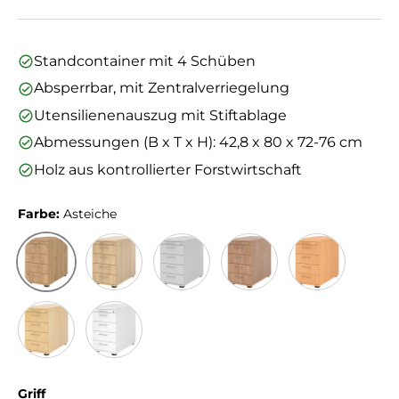
Standcontainer mit 4 Schüben
Absperrbar, mit Zentralverriegelung
Utensilienenauszug mit Stiftablage
Abmessungen (B x T x H): 42,8 x 80 x 72-76 cm
Holz aus kontrollierter Forstwirtschaft
Farbe:
Asteiche
Asteiche
Eiche
Grau
Nussbaum
Buche
Ahorn
Weiß
Griff