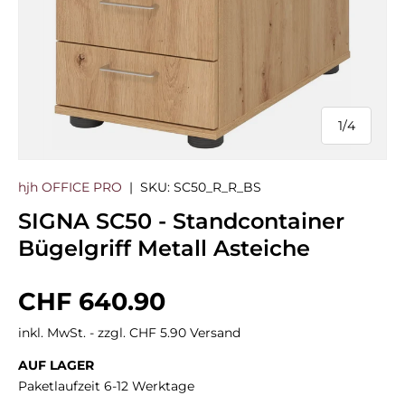
1
/
4
von
hjh OFFICE PRO
|
SKU:
SC50_R_R_BS
SIGNA SC50 - Standcontainer
Bügelgriff Metall Asteiche
Normaler Preis
CHF 640.90
inkl. MwSt. - zzgl. CHF 5.90 Versand
AUF LAGER
Paketlaufzeit 6-12 Werktage