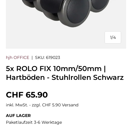
1
/
4
von
hjh OFFICE
|
SKU:
619023
5x ROLO FIX 10mm/50mm |
Hartböden - Stuhlrollen Schwarz
Normaler Preis
CHF 65.90
inkl. MwSt. - zzgl. CHF 5.90 Versand
AUF LAGER
Paketlaufzeit 3-6 Werktage