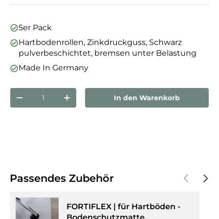
5er Pack
Hartbodenrollen, Zinkdruckguss, Schwarz
pulverbeschichtet, bremsen unter Belastung
Made In Germany
Anzahl
In den Warenkorb
Menge verringern
Menge erhöhen
Vorherige
Näch
Passendes Zubehör
FORTIFLEX | für Hartböden -
Bodenschutzmatte