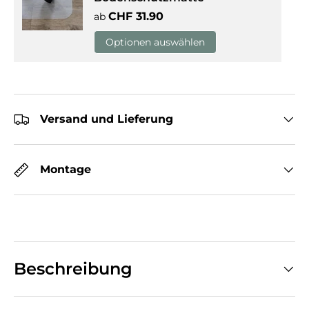
Normaler Preis
CHF 31.90
ab
Optionen auswählen
Versand und Lieferung
Montage
Beschreibung