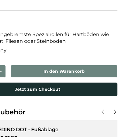
ngebremste Spezialrollen für Hartböden wie
at, Fliesen oder Steinboden
any
In den Warenkorb
rn
Menge erhöhen
Jetzt zum Checkout
Vorherige
Nächste
Zubehör
EDINO DOT - Fußablage