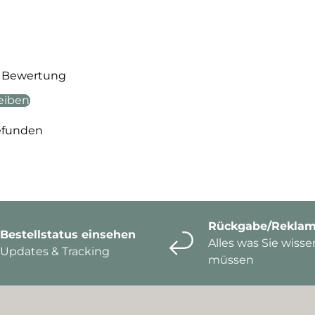
te Bewertung
eiben
efunden
Rückgabe/Reklam
Bestellstatus einsehen
Alles was Sie wisse
Updates & Tracking
müssen