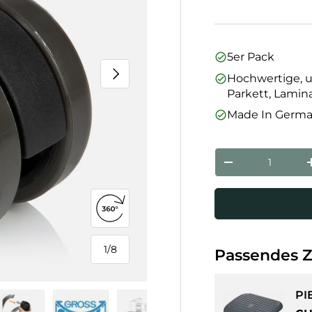
5er Pack
Nächste
Hochwertige, u
Parkett, Lamin
Made In Germ
Anzahl
Menge verringe
360°-Ansicht öffnen
1
/
8
Passendes 
von
PI