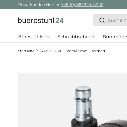
Privatkunden Hotline:
+49 (0) 881 924 521 10
Direkt zum Inhalt
Suchen
Suchen
Bürostühle
Schreibtische
Büromöbe
Startseite
5x ROLO FREE 11mm/65mm | Hartböden - Stuhlrollen
Zu Produktinformationen springen