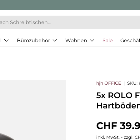
l
Bürozubehör
Wohnen
Sale
Geschä
hjh OFFICE
|
SKU:
5x ROLO 
Hartböden
Normaler
CHF 39.
inkl. MwSt. - zzgl. 