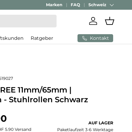
Marken
FAQ
Schweiz
Land/Region
Einloggen
Einkaufs
Kontakt
ftskunden
Ratgeber
619027
FREE 11mm/65mm |
 - Stuhlrollen Schwarz
 Preis
90
AUF LAGER
CHF 5.90 Versand
Paketlaufzeit 3-6 Werktage