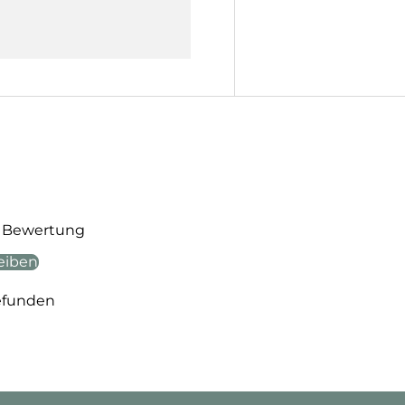
te Bewertung
eiben
efunden