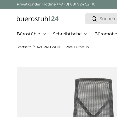
Privatkunden Hotline:
+49 (0) 881 924 521 10
Direkt zum Inhalt
Suchen
Suchen
Bürostühle
Schreibtische
Büromöbe
Startseite
AZURRO WHITE - Profi Bürostuhl
Zu Produktinformationen springen