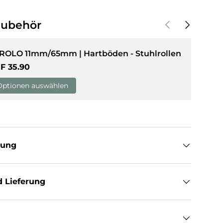
Vorherige
Nächste
Zubehör
sicht laden
 ROLO 11mm/65mm | Hartböden - Stuhlrollen
rmaler Preis
F 35.90
Optionen auswählen
tung
 Lieferung