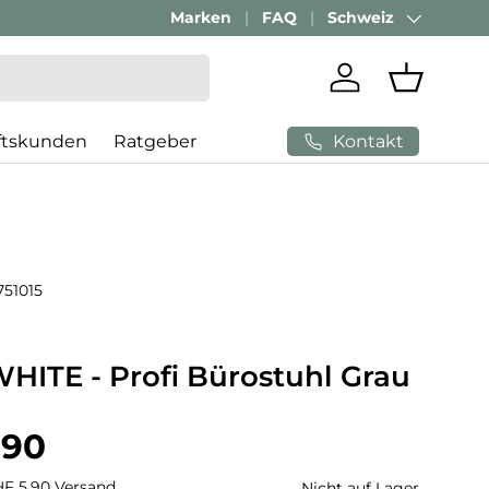
Marken
FAQ
Schweiz
Land/Region
Einloggen
Einkaufs
Kontakt
ftskunden
Ratgeber
751015
ITE - Profi Bürostuhl Grau
 Preis
.90
CHF 5.90 Versand
Nicht auf Lager