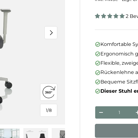
2 Be
Nächste
Komfortable 
Ergonomisch 
Flexible, zweig
Rückenlehne a
Bequeme Sitzfl
Dieser Stuhl er
360°-Ansicht öffnen
Anzahl
1
/
8
von
Menge verringe