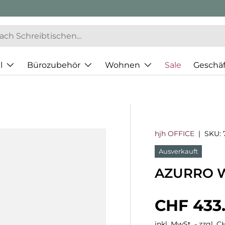
l
Bürozubehör
Wohnen
Sale
Geschä
hjh OFFICE
|
SKU:
Ausverkauft
AZURRO WH
Normaler
CHF 433
inkl. MwSt. - zzgl. 