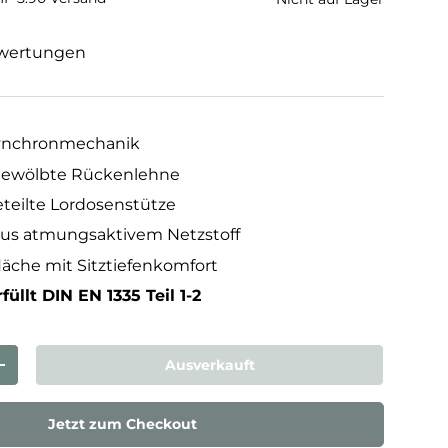
wertungen
Synchronmechanik
gewölbte Rückenlehne
eteilte Lordosenstütze
us atmungsaktivem Netzstoff
äche mit Sitztiefenkomfort
füllt DIN EN 1335 Teil 1-2
Ausverkauft
rn
Menge erhöhen
Jetzt zum Checkout