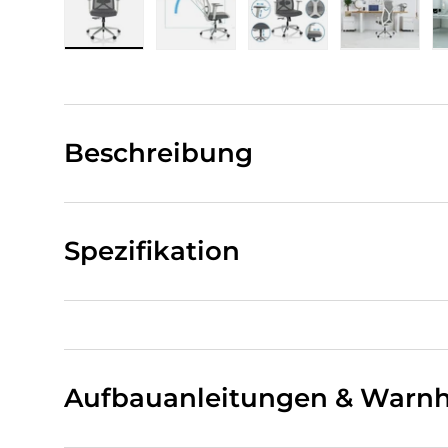
Bild 1 in Galerieansicht laden
Bild 2 in Galerieansicht laden
Bild 3 in Galerieansi
Bild 4 i
Beschreibung
Spezifikation
Aufbauanleitungen & Warnh