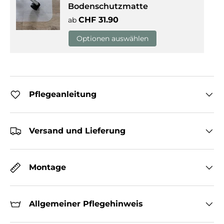
Bodenschutzmatte
Normaler Preis
CHF 31.90
ab
Optionen auswählen
Pflegeanleitung
Versand und Lieferung
Montage
Allgemeiner Pflegehinweis