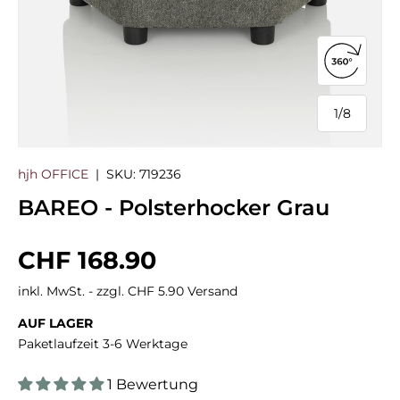
360°-Ans
1
/
8
von
hjh OFFICE
|
SKU:
719236
BAREO - Polsterhocker Grau
Normaler Preis
CHF 168.90
inkl. MwSt. - zzgl. CHF 5.90 Versand
AUF LAGER
Paketlaufzeit 3-6 Werktage
1 Bewertung