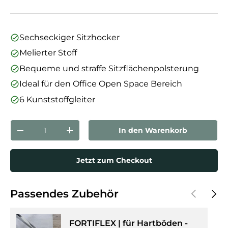
Sechseckiger Sitzhocker
Melierter Stoff
Bequeme und straffe Sitzflächenpolsterung
Ideal für den Office Open Space Bereich
6 Kunststoffgleiter
Anzahl
In den Warenkorb
Menge verringern
Menge erhöhen
Jetzt zum Checkout
Vorherige
Näch
Passendes Zubehör
FORTIFLEX | für Hartböden -