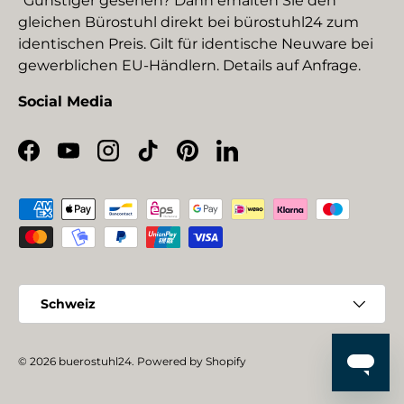
*Günstiger gesehen? Dann erhalten Sie den
gleichen Bürostuhl direkt bei bürostuhl24 zum
identischen Preis. Gilt für identische Neuware bei
gewerblichen EU-Händlern. Details auf Anfrage.
Social Media
Facebook
YouTube
Instagram
TikTok
Pinterest
LinkedIn
Zahlungsmethoden
Land/Region
Schweiz
© 2026
buerostuhl24
.
Powered by Shopify