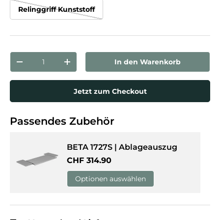
Relinggriff Kunststoff
Anzahl
In den Warenkorb
Menge verringern
Menge erhöhen
Jetzt zum Checkout
Passendes Zubehör
BETA 1727S | Ablageauszug
Normaler Preis
CHF 314.90
Optionen auswählen