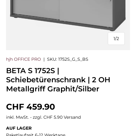
1
/
2
von
hjh OFFICE PRO
|
SKU:
1752S_G_S_BS
BETA S 1752S |
Schiebetürenschrank | 2 OH
Metallgriff Graphit/Silber
Normaler Preis
CHF 459.90
inkl. MwSt. - zzgl. CHF 5.90 Versand
AUF LAGER
Paketlaufzeit 6-12 Werktage