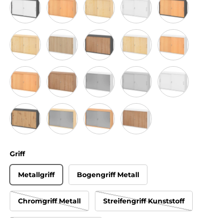
Graphit/Weiß
Buche
Ahorn
Weiß/Weiß
Graphit/Buche
Ahorn/Ahorn
Weiß/Eiche
Graphit/Nussbaum
Weiß/Ahorn
Weiß/Buche
Buche/Buche
Nussbaum/Nussbaum
Weiß/Silber
Grau/Grau
Weiß
Graphit/Asteiche
Ahorn/Silber
Buche/Silber
Weiß/Nussbaum
Griff
Metallgriff
Bogengriff Metall
Chromgriff Metall
Streifengriff Kunststoff