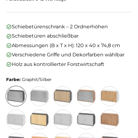
Schiebetürenschrank – 2 Ordnerhöhen
Schiebetüren abschließbar
Abmessungen (B x T x H): 120 x 40 x 74,8 cm
Verschiedene Griffe und Dekorfarben wählbar
Holz aus kontrollierter Forstwirtschaft
Farbe:
Graphit/Silber
Graphit/Silber
Grau/Silber
Graphit/Eiche
Nussbaum/Silber
Weiß/Asteiche
Weiß/Grau
Graphit/Ahorn
Grau
Graphit/Grau
Nussbaum