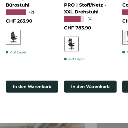
Bürostuhl
PRO | Stoff/Netz -
Co
XXL Drehstuhl
★★★★★
★
(2)
★★★★★
(4)
Normaler Preis
No
CHF 263.90
CH
Normaler Preis
CHF 783.90
Schwarz
Schwarz
Auf Lager
Auf Lager
In den Warenkorb
In den Warenkorb