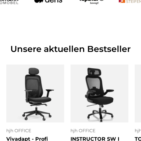
Unsere aktuellen Bestseller
hjh OFFICE
hjh OFFICE
hj
Vivadapt - Profi
INSTRUCTOR SW I
T