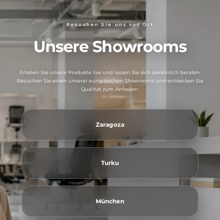
Besuchen Sie uns vor Ort
Unsere Showrooms
Erleben Sie unsere Produkte live und lassen Sie sich persönlich beraten.
Besuchen Sie einen unserer europäischen Showrooms und entdecken Sie
Qualität zum Anfassen.
Zaragoza
Turku
München