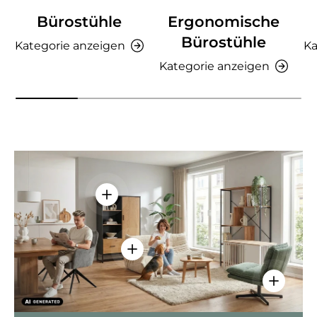
Bürostühle
Ergonomische
Bürostühle
Kategorie anzeigen
Ka
Kategorie anzeigen
Einzelheiten anzeigen - AMIO H - Bür
Einzelheiten anzeigen - Sitzolo 2 
Einzelhei