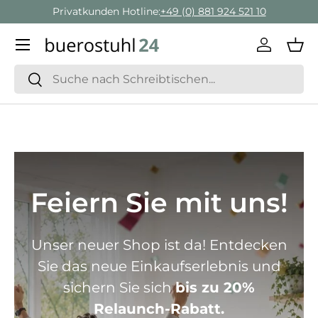
Privatkunden Hotline:
+49 (0) 881 924 521 10
Direkt zum Inhalt
Menü
Einlogge
Ein
Suchen
Suchen
Feiern Sie mit uns!
Unser neuer Shop ist da! Entdecken
Sie das neue Einkaufserlebnis und
sichern Sie sich
bis zu 20%
Relaunch-Rabatt.