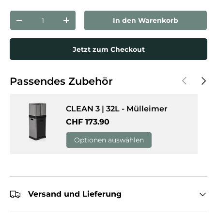
Anzahl
In den Warenkorb
Menge verringern
Menge erhöhen
Jetzt zum Checkout
Vorherige
Näch
Passendes Zubehör
CLEAN 3 | 32L - Mülleimer
Normaler Preis
CHF 173.90
Optionen auswählen
Versand und Lieferung