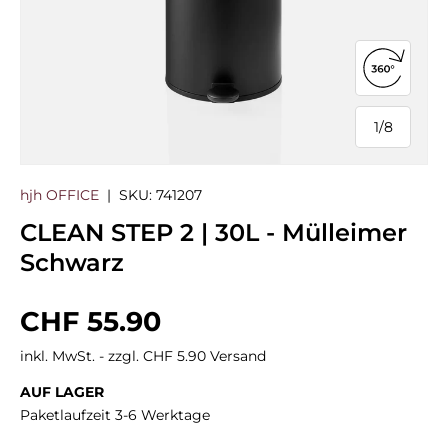
360°-Ans
1
/
8
von
hjh OFFICE
|
SKU:
741207
CLEAN STEP 2 | 30L - Mülleimer
Schwarz
Normaler Preis
CHF 55.90
inkl. MwSt. - zzgl. CHF 5.90 Versand
AUF LAGER
Paketlaufzeit 3-6 Werktage