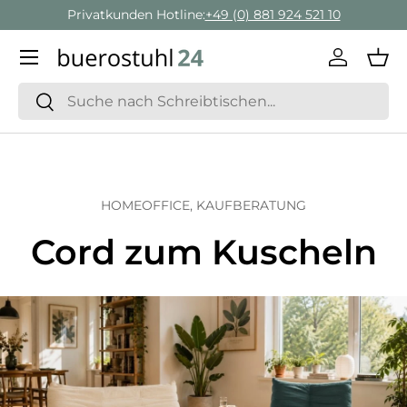
Privatkunden Hotline:
+49 (0) 881 924 521 10
Direkt zum Inhalt
Menü
Einlogge
Ein
Suchen
Suchen
HOMEOFFICE,
KAUFBERATUNG
Cord zum Kuscheln