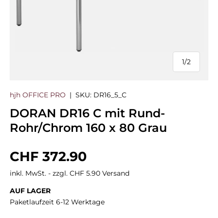
1
/
2
von
hjh OFFICE PRO
|
SKU:
DR16_5_C
DORAN DR16 C mit Rund-
Rohr/Chrom 160 x 80 Grau
Normaler Preis
CHF 372.90
inkl. MwSt. - zzgl. CHF 5.90 Versand
AUF LAGER
Paketlaufzeit 6-12 Werktage