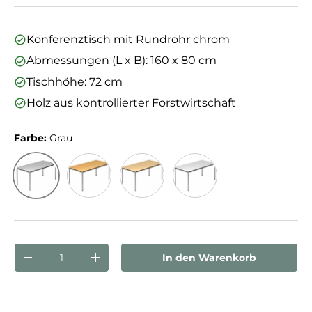
Konferenztisch mit Rundrohr chrom
Abmessungen (L x B): 160 x 80 cm
Tischhöhe: 72 cm
Holz aus kontrollierter Forstwirtschaft
Farbe:
Grau
Grau
Buche
Ahorn
Weiß
Anzahl
In den Warenkorb
Menge verringern
Menge erhöhen