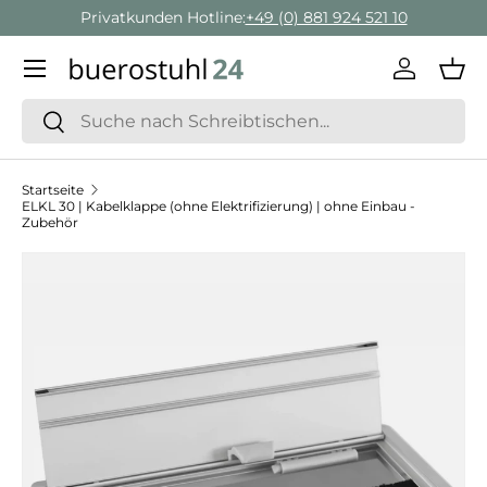
Privatkunden Hotline:
+49 (0) 881 924 521 10
Direkt zum Inhalt
Menü
Einlogge
Ein
Suchen
Suchen
Startseite
ELKL 30 | Kabelklappe (ohne Elektrifizierung) | ohne Einbau -
Zubehör
Zu Produktinformationen springen