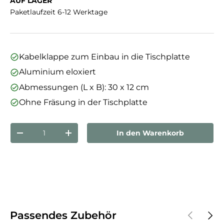
AUF LAGER
Paketlaufzeit 6-12 Werktage
Kabelklappe zum Einbau in die Tischplatte
Aluminium eloxiert
Abmessungen (L x B): 30 x 12 cm
Ohne Fräsung in der Tischplatte
Anzahl
In den Warenkorb
Menge verringern
Menge erhöhen
Vorherige
Näch
Passendes Zubehör