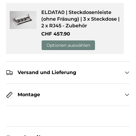
ELDATA0 | Steckdosenleiste
(ohne Fräsung) | 3 x Steckdose |
2 x RJ45 - Zubehör
Normaler Preis
CHF 457.90
Optionen auswählen
Versand und Lieferung
Montage