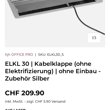
1
/
3
von
hjh OFFICE PRO
|
SKU:
ELKL30_S
ELKL 30 | Kabelklappe (ohne
Elektrifizierung) | ohne Einbau -
Zubehör Silber
Normaler Preis
CHF 209.90
inkl. MwSt. - zzgl. CHF 5.90 Versand