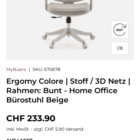
360°-Ans
1
/
8
von
MyBuero
|
SKU:
670678
Ergomy Colore | Stoff / 3D Netz |
Rahmen: Bunt - Home Office
Bürostuhl Beige
Normaler Preis
CHF 233.90
inkl. MwSt. - zzgl. CHF 5.90 Versand