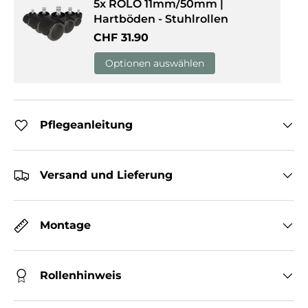
5x ROLO 11mm/50mm |
Hartböden - Stuhlrollen
Normaler Preis
CHF 31.90
Optionen auswählen
Pflegeanleitung
Versand und Lieferung
Montage
Rollenhinweis