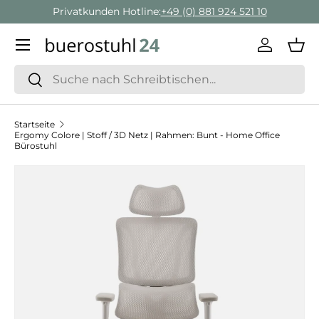
Privatkunden Hotline:
+49 (0) 881 924 521 10
Direkt zum Inhalt
Menü
Einlogge
Ein
Suchen
Suchen
Startseite
Ergomy Colore | Stoff / 3D Netz | Rahmen: Bunt - Home Office
Bürostuhl
Zu Produktinformationen springen