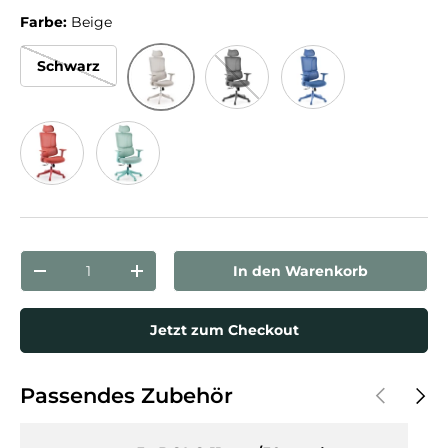
Farbe:
Beige
Schwarz
Beige
Grau
Blau
Rot
Türkis
Anzahl
In den Warenkorb
Menge verringern
Menge erhöhen
Jetzt zum Checkout
Vorherige
Näch
Passendes Zubehör