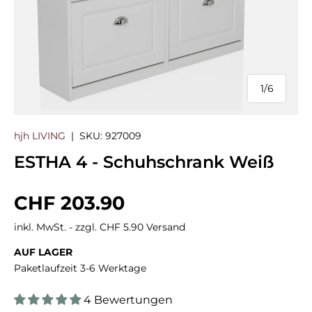
1
/
6
von
hjh LIVING
|
SKU:
927009
ESTHA 4 - Schuhschrank Weiß
Normaler Preis
CHF 203.90
inkl. MwSt. - zzgl. CHF 5.90 Versand
AUF LAGER
Paketlaufzeit 3-6 Werktage
4 Bewertungen