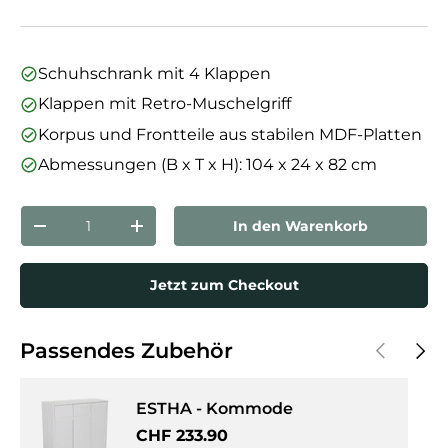
Schuhschrank mit 4 Klappen
Klappen mit Retro-Muschelgriff
Korpus und Frontteile aus stabilen MDF-Platten
Abmessungen (B x T x H): 104 x 24 x 82 cm
Anzahl
In den Warenkorb
Menge verringern
Menge erhöhen
Jetzt zum Checkout
Vorherige
Näch
Passendes Zubehör
ESTHA - Kommode
Normaler Preis
CHF 233.90