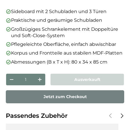
Sideboard mit 2 Schubladen und 3 Türen
Praktische und geräumige Schubladen
Großzügiges Schrankelement mit Doppeltüre
und Soft-Close-System
Pflegeleichte Oberfläche, einfach abwischbar
Korpus und Frontteile aus stabilen MDF-Platten
Abmessungen (B x T x H): 80 x 34 x 85 cm
Anzahl
Ausverkauft
Menge verringern
Menge erhöhen
Jetzt zum Checkout
Vorherige
Näch
Passendes Zubehör