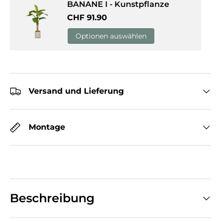
BANANE I - Kunstpflanze
Normaler Preis
CHF 91.90
Optionen auswählen
Versand und Lieferung
Montage
Beschreibung