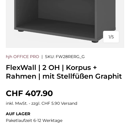
1
/
5
von
hjh OFFICE PRO
|
SKU:
FW28RERG_G
FlexWall | 2 OH | Korpus +
Rahmen | mit Stellfüßen Graphit
Normaler Preis
CHF 407.90
inkl. MwSt. - zzgl. CHF 5.90 Versand
AUF LAGER
Paketlaufzeit 6-12 Werktage