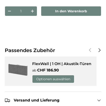
Anzahl
In den Warenkorb
Menge verringern
Menge erhöhen
Vorherige
Näch
Passendes Zubehör
FlexWall | 1 OH | Akustik-Türen
Normaler Preis
CHF 186.90
ab
Optionen auswählen
Versand und Lieferung