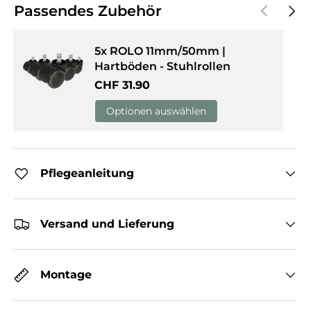
Vorherige
Näch
Passendes Zubehör
5x ROLO 11mm/50mm |
Hartböden - Stuhlrollen
Normaler Preis
CHF 31.90
Optionen auswählen
Pflegeanleitung
Versand und Lieferung
Montage