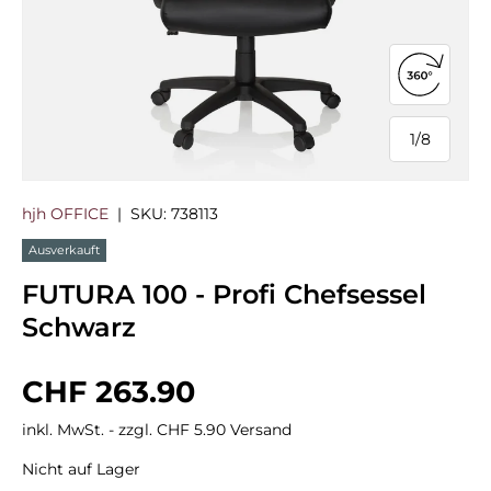
360°-Ans
1
/
8
von
hjh OFFICE
|
SKU:
738113
Ausverkauft
FUTURA 100 - Profi Chefsessel
Schwarz
Normaler Preis
CHF 263.90
inkl. MwSt. - zzgl. CHF 5.90 Versand
Nicht auf Lager