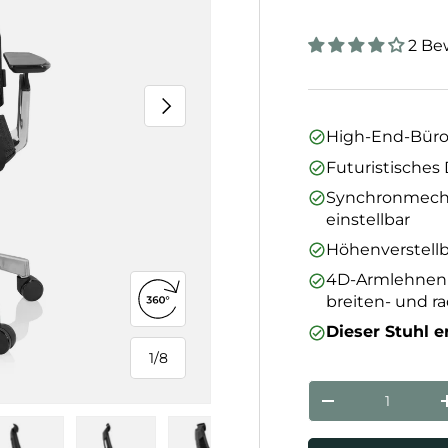
2 Be
Nächste
High-End-Büros
Futuristisches
Synchronmechan
einstellbar
Höhenverstell
4D-Armlehnen mi
breiten- und ra
360°-Ansicht öffnen
Dieser Stuhl er
1
/
8
von
Anzahl
Menge verringe