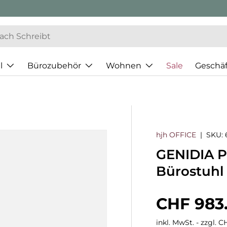
l
Bürozubehör
Wohnen
Sale
Geschä
hjh OFFICE
|
SKU:
GENIDIA PR
Bürostuhl
Normaler
CHF 983
inkl. MwSt. - zzgl. 