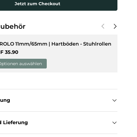
Jetzt zum Checkout
sicht laden
Vorherige
Nächste
Zubehör
 ROLO 11mm/65mm | Hartböden - Stuhlrollen
rmaler Preis
F 35.90
Optionen auswählen
tung
 Lieferung