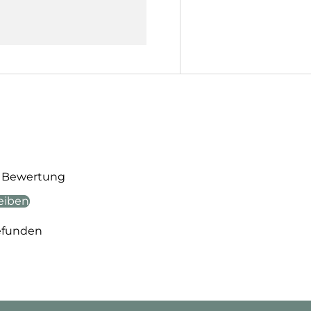
te Bewertung
eiben
efunden