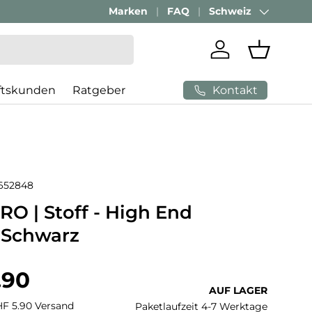
Marken
FAQ
Schweiz
Land/Region
Einloggen
Einkaufs
Kontakt
ftskunden
Ratgeber
652848
O | Stoff - High End
 Schwarz
 Preis
.90
AUF LAGER
CHF 5.90 Versand
Paketlaufzeit 4-7 Werktage