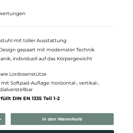
wertungen
tuhl mit toller Ausstattung
 Design gepaart mit modernster Technik
ik, individuell auf das Körpergewicht
bare Lordosenstütze
t Softpad-Auflage: horizontal-, vertikal-,
dialverstellbar
füllt DIN EN 1335 Teil 1-2
In den Warenkorb
rn
Menge erhöhen