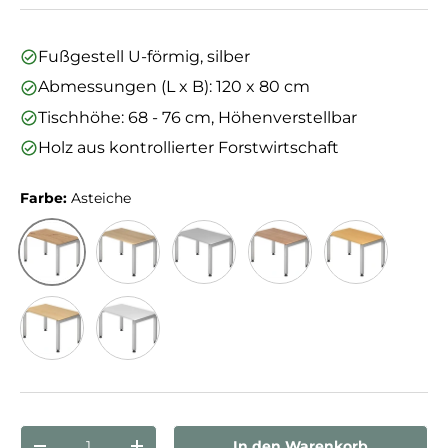
Fußgestell U-förmig, silber
Abmessungen (L x B): 120 x 80 cm
Tischhöhe: 68 - 76 cm, Höhenverstellbar
Holz aus kontrollierter Forstwirtschaft
Farbe:
Asteiche
Asteiche
Eiche
Grau
Nussbaum
Buche
Ahorn
Weiß
Anzahl
In den Warenkorb