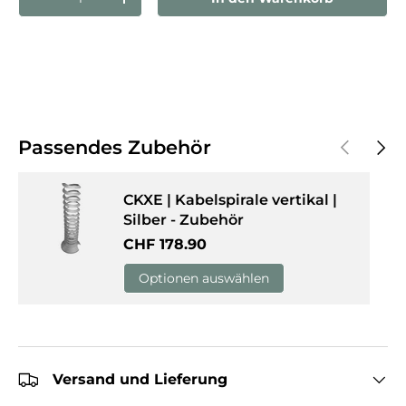
Menge verringern
Menge erhöhen
Vorherige
Näch
Passendes Zubehör
CKXE | Kabelspirale vertikal |
Silber - Zubehör
Normaler Preis
CHF 178.90
Optionen auswählen
Versand und Lieferung