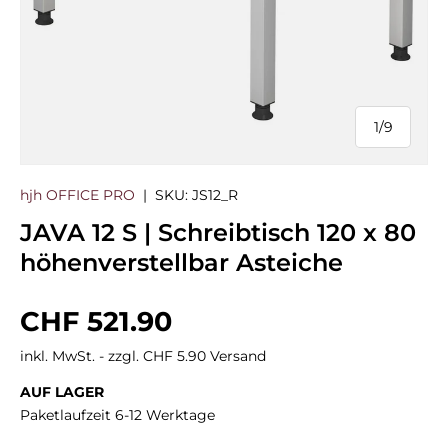
1
/
9
von
hjh OFFICE PRO
|
SKU:
JS12_R
JAVA 12 S | Schreibtisch 120 x 80
höhenverstellbar Asteiche
Normaler Preis
CHF 521.90
inkl. MwSt. - zzgl. CHF 5.90 Versand
AUF LAGER
Paketlaufzeit 6-12 Werktage