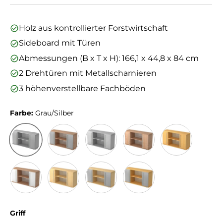
Holz aus kontrollierter Forstwirtschaft
Sideboard mit Türen
Abmessungen (B x T x H): 166,1 x 44,8 x 84 cm
2 Drehtüren mit Metallscharnieren
3 höhenverstellbare Fachböden
Farbe:
Grau/Silber
Grau/Silber
Nussbaum/Silber
Grau
Nussbaum
Buche
Nussbaum/Weiß
Ahorn
Ahorn/Silber
Buche/Silber
Griff