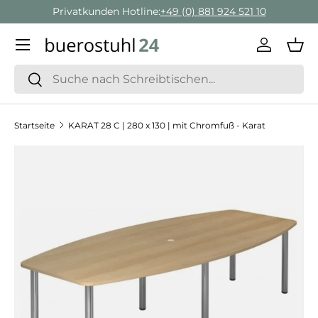
Privatkunden Hotline:
+49 (0) 881 924 521 10
Direkt zum Inhalt
Menü
Einlogge
Ein
Suchen
Suchen
Startseite
KARAT 28 C | 280 x 130 | mit Chromfuß - Karat
Zu Produktinformationen springen