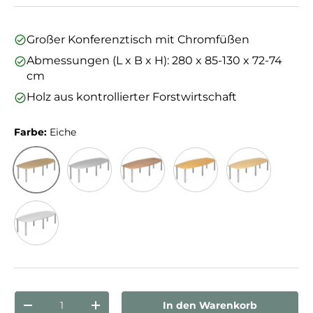
Großer Konferenztisch mit Chromfüßen
Abmessungen (L x B x H): 280 x 85-130 x 72-74
cm
Holz aus kontrollierter Forstwirtschaft
Farbe:
Eiche
Eiche
Grau
Nussbaum
Buche
Ahorn
Weiß
Anzahl
In den Warenkorb
Menge verringern
Menge erhöhen