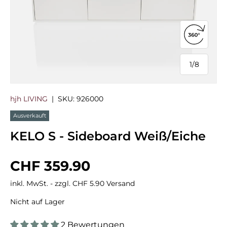
360°-Ans
1
/
8
von
hjh LIVING
|
SKU:
926000
Ausverkauft
KELO S - Sideboard Weiß/Eiche
Normaler Preis
CHF 359.90
inkl. MwSt. - zzgl. CHF 5.90 Versand
Nicht auf Lager
2 Bewertungen