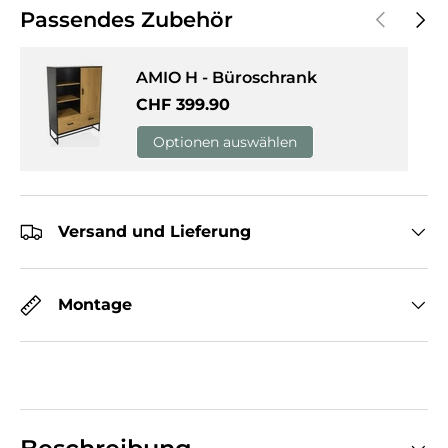
Vorherige
Näch
Passendes Zubehör
AMIO H - Büroschrank
Normaler Preis
CHF 399.90
Optionen auswählen
Versand und Lieferung
Montage