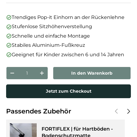
Trendiges Pop-it Einhorn an der Rückenlehne
Stufenlose Sitzhöhenverstellung
Schnelle und einfache Montage
Stabiles Aluminium-Fußkreuz
Geeignet für Kinder zwischen 6 und 14 Jahren
Anzahl
In den Warenkorb
Menge verringern
Menge erhöhen
Jetzt zum Checkout
Vorherige
Näch
Passendes Zubehör
FORTIFLEX | für Hartböden -
Bodenschutzmatte