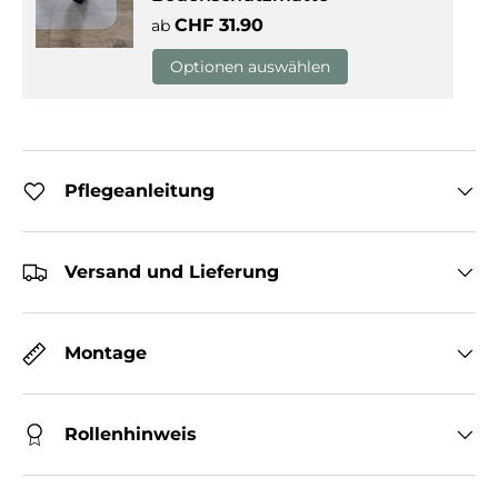
Normaler Preis
CHF 31.90
ab
Optionen auswählen
Pflegeanleitung
Versand und Lieferung
Montage
Rollenhinweis