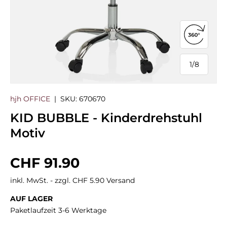
360°-Ans
1
/
8
von
hjh OFFICE
|
SKU:
670670
KID BUBBLE - Kinderdrehstuhl
Motiv
Normaler Preis
CHF 91.90
inkl. MwSt. - zzgl. CHF 5.90 Versand
AUF LAGER
Paketlaufzeit 3-6 Werktage