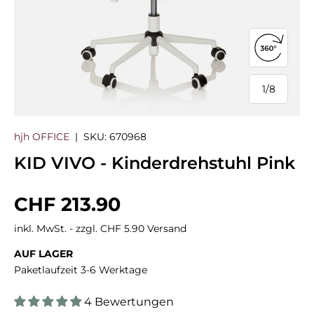
360°-Ans
1
/
8
von
hjh OFFICE
|
SKU:
670968
KID VIVO - Kinderdrehstuhl Pink
Normaler Preis
CHF 213.90
inkl. MwSt. - zzgl. CHF 5.90 Versand
AUF LAGER
Paketlaufzeit 3-6 Werktage
4 Bewertungen