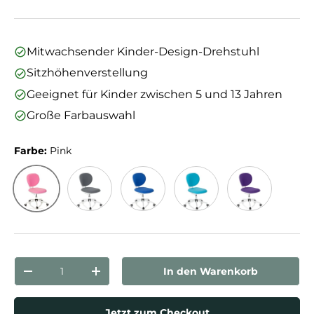
Mitwachsender Kinder-Design-Drehstuhl
Sitzhöhenverstellung
Geeignet für Kinder zwischen 5 und 13 Jahren
Große Farbauswahl
Farbe:
Pink
Pink
Grau
Blau
Türkis
Lila
Anzahl
In den Warenkorb
Menge verringern
Menge erhöhen
Jetzt zum Checkout