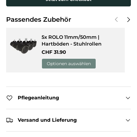
Vorherige
Näch
Passendes Zubehör
5x ROLO 11mm/50mm |
Hartböden - Stuhlrollen
Normaler Preis
CHF 31.90
Optionen auswählen
Pflegeanleitung
Versand und Lieferung