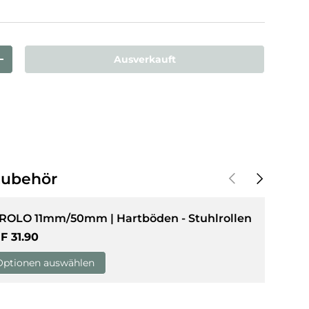
ink
sicht laden
Ausverkauft
rn
Menge erhöhen
Vorherige
Nächste
Zubehör
 ROLO 11mm/50mm | Hartböden - Stuhlrollen
rmaler Preis
F 31.90
Optionen auswählen