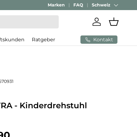
Marken
FAQ
Schweiz
Land/Region
Einloggen
Einkaufs
Kontakt
ftskunden
Ratgeber
670931
RA - Kinderdrehstuhl
 Preis
90