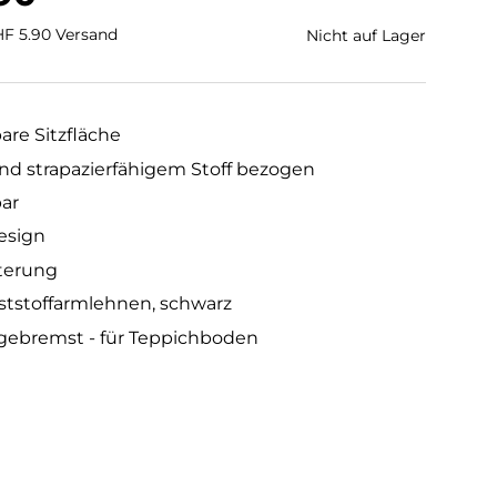
CHF 5.90 Versand
Nicht auf Lager
are Sitzfläche
d strapazierfähigem Stoff bezogen
bar
esign
terung
nststoffarmlehnen, schwarz
 gebremst - für Teppichboden