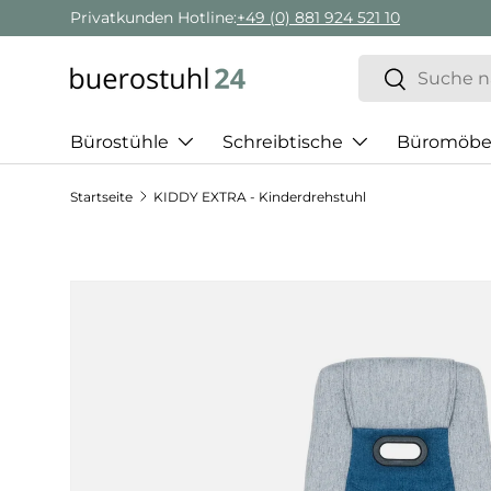
Privatkunden Hotline:
+49 (0) 881 924 521 10
Direkt zum Inhalt
Suchen
Suchen
Bürostühle
Schreibtische
Büromöbe
Startseite
KIDDY EXTRA - Kinderdrehstuhl
Zu Produktinformationen springen