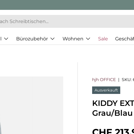
l
Bürozubehör
Wohnen
Sale
Geschä
hjh OFFICE
|
SKU:
Ausverkauft
KIDDY EXT
Grau/Blau
Normaler
CHF 213.