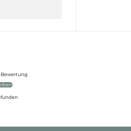
te Bewertung
eiben
efunden