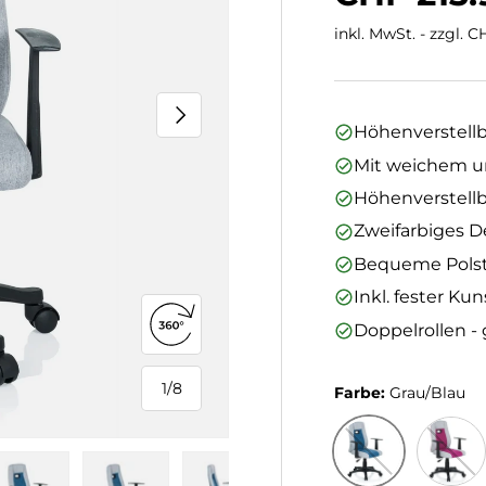
inkl. MwSt. - zzgl. 
Nächste
Höhenverstellb
Mit weichem un
Höhenverstell
Zweifarbiges D
Bequeme Pols
Inkl. fester Ku
Doppelrollen -
360°-Ansicht öffnen
1
/
8
Farbe:
Grau/Blau
von