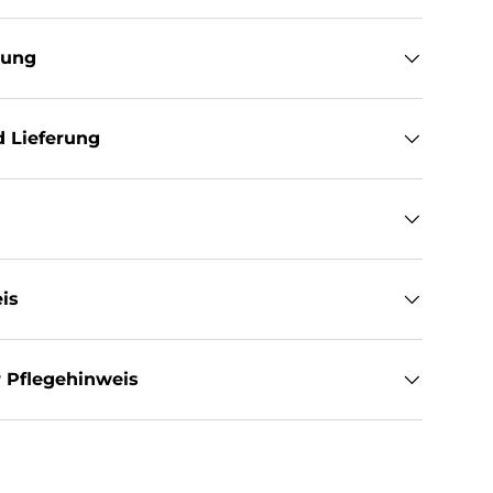
tung
 Lieferung
is
 Pflegehinweis