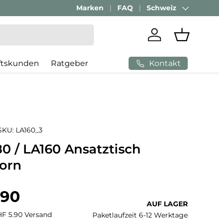
Marken
FAQ
Schweiz
Land/Region
Einloggen
Einkaufs
Kontakt
ftskunden
Ratgeber
SKU:
LA160_3
0 / LA160 Ansatztisch
orn
 Preis
.90
AUF LAGER
CHF 5.90 Versand
Paketlaufzeit 6-12 Werktage