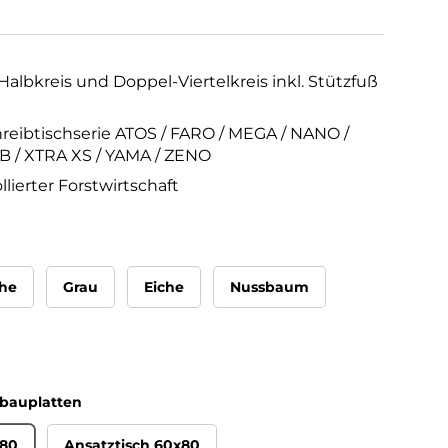
albkreis und Doppel-Viertelkreis inkl. Stützfuß
reibtischserie ATOS / FARO / MEGA / NANO /
B / XTRA XS / YAMA / ZENO
llierter Forstwirtschaft
he
Grau
Eiche
Nussbaum
nbauplatten
x80
Ansatztisch 60x80