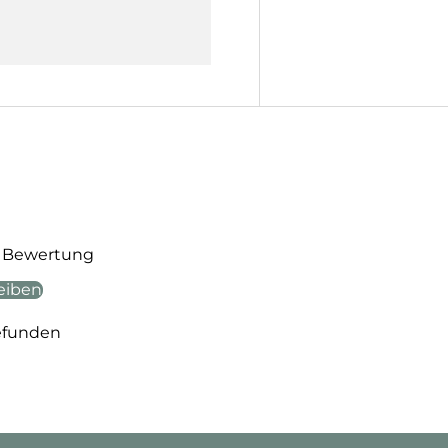
te Bewertung
eiben
efunden