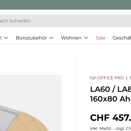
l
Bürozubehör
Wohnen
Sale
Geschä
hjh OFFICE PRO
|
LA60 / LA8
160x80 Ah
Normaler
CHF 457
inkl. MwSt. - zzgl. 