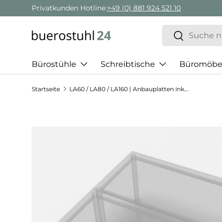
Privatkunden Hotline:
+49 (0) 881 924 521 10
Direkt zum Inhalt
Suchen
Suchen
Bürostühle
Schreibtische
Büromöbe
Startseite
LA60 / LA80 / LA160 | Anbauplatten inkl. Stützfuß silber
Zu Produktinformationen springen