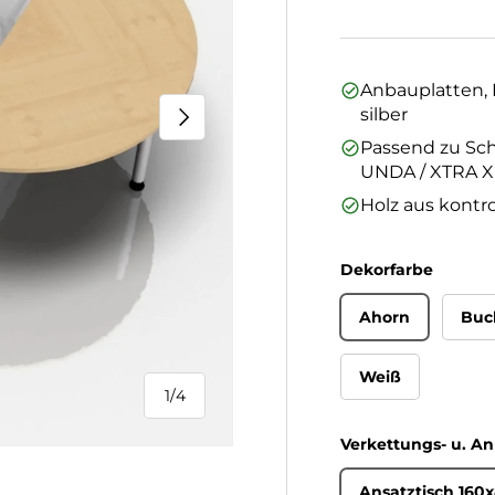
Anbauplatten, H
Nächste
silber
Passend zu Sch
UNDA / XTRA X
Holz aus kontro
Dekorfarbe
Ahorn
Buc
Weiß
1
/
4
von
Verkettungs- u. A
Ansatztisch 160