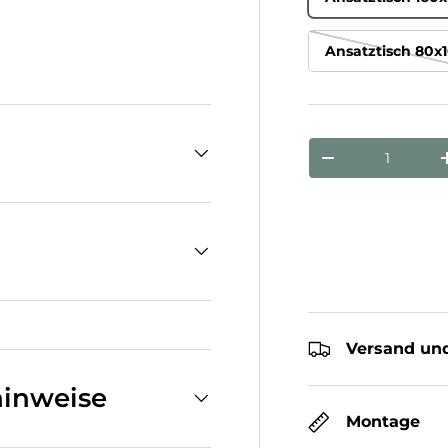
Ansatztisch 80x
cht laden
n Galerieansicht laden
Anzahl
Menge verringe
Versand und
inweise
Montage