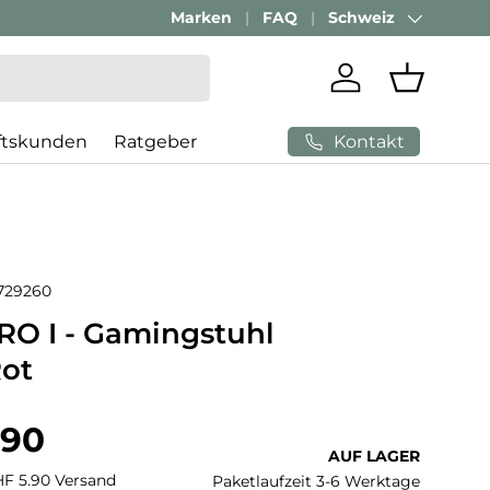
Marken
FAQ
Schweiz
Land/Region
Einloggen
Einkaufs
Kontakt
ftskunden
Ratgeber
729260
O I - Gamingstuhl
ot
 Preis
.90
AUF LAGER
CHF 5.90 Versand
Paketlaufzeit 3-6 Werktage