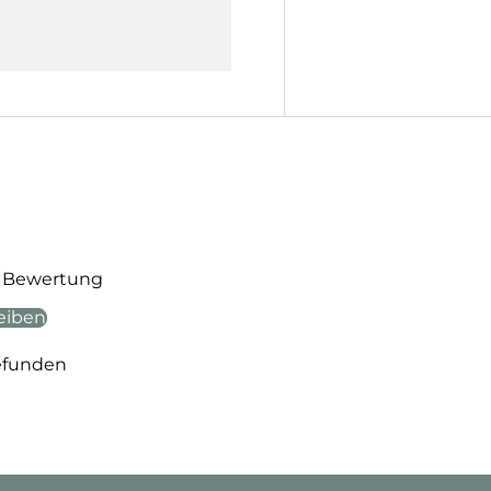
te Bewertung
eiben
efunden