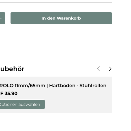
sicht laden
In den Warenkorb
rn
Menge erhöhen
Vorherige
Nächste
Zubehör
 ROLO 11mm/65mm | Hartböden - Stuhlrollen
rmaler Preis
F 35.90
Optionen auswählen