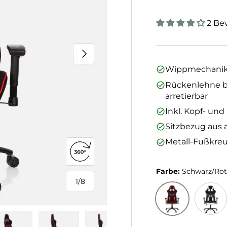
2 Be
Nächste
Wippmechanik
Rückenlehne bi
arretierbar
Inkl. Kopf- un
Sitzbezug aus 
Metall-Fußkre
360°-Ansicht öffnen
Farbe:
Schwarz/Ro
1
/
8
von
Schwarz/Rot
Schwar