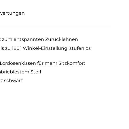
wertungen
 zum entspannten Zurücklehnen
s zu 180° Winkel-Einstellung, stufenlos
d Lordosenkissen für mehr Sitzkomfort
abriebfestem Stoff
uz schwarz
t
z/Weiß