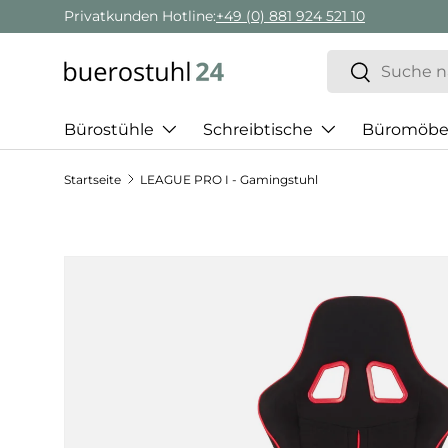
Privatkunden Hotline:
+49 (0) 881 924 521 10
Direkt zum Inhalt
Suchen
Suchen
Bürostühle
Schreibtische
Büromöbe
Startseite
LEAGUE PRO I - Gamingstuhl
Zu Produktinformationen springen