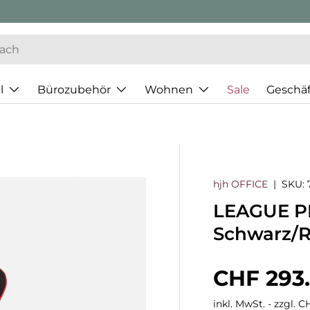
l
Bürozubehör
Wohnen
Sale
Geschä
hjh OFFICE
|
SKU:
LEAGUE PR
Schwarz/R
Normaler
CHF 293
inkl. MwSt. - zzgl. 