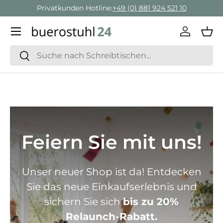
Privatkunden Hotline:
+49 (0) 881 924 521 10
Direkt zum Inhalt
Menü
Einlogge
Ein
Suchen
Suchen
Feiern Sie mit uns!
Unser neuer Shop ist da! Entdecken
Sie das neue Einkaufserlebnis und
sichern Sie sich
bis zu 20%
Relaunch-Rabatt.