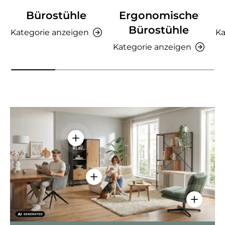
Bürostühle
Ergonomische
Bürostühle
Kategorie anzeigen
Ka
Kategorie anzeigen
Einzelheiten anzeigen - AMIO H - Bür
Einzelheiten anzeigen - Sitzolo 2 
Einzelhei