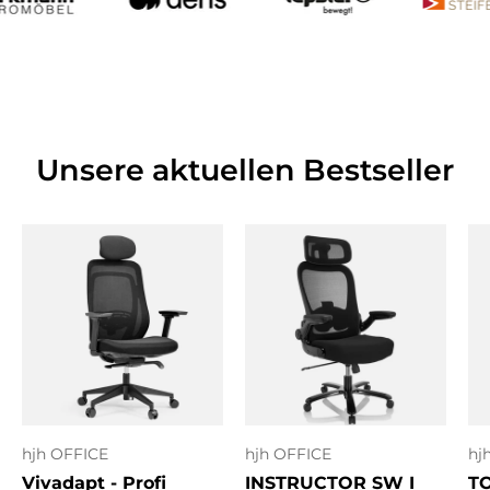
Unsere aktuellen Bestseller
hjh OFFICE
hjh OFFICE
hj
Vivadapt - Profi
INSTRUCTOR SW I
T