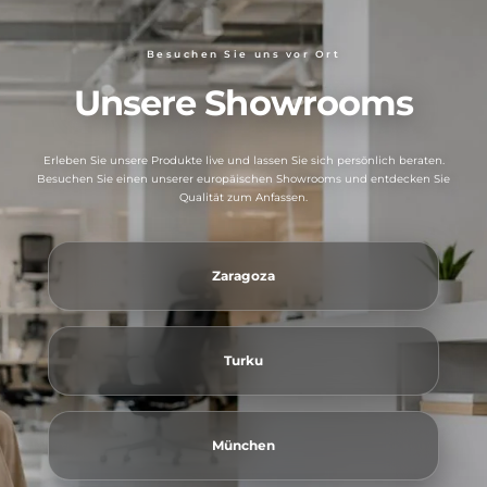
Besuchen Sie uns vor Ort
Unsere Showrooms
Erleben Sie unsere Produkte live und lassen Sie sich persönlich beraten.
Besuchen Sie einen unserer europäischen Showrooms und entdecken Sie
Qualität zum Anfassen.
Zaragoza
Turku
München