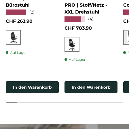
Bürostuhl
PRO | Stoff/Netz -
Co
XXL Drehstuhl
★★★★★
★
(2)
★★★★★
(4)
Normaler Preis
No
CHF 263.90
CH
Normaler Preis
CHF 783.90
Schwarz
Schwarz
Auf Lager
Auf Lager
In den Warenkorb
In den Warenkorb