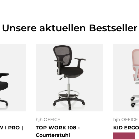
Unsere aktuellen Bestseller
O
nkorb
In den Warenkorb
a
hjh OFFICE
hjh OFFICE
 I PRO |
TOP WORK 108 -
KID ERGO 
Counterstuhl
★★★★★