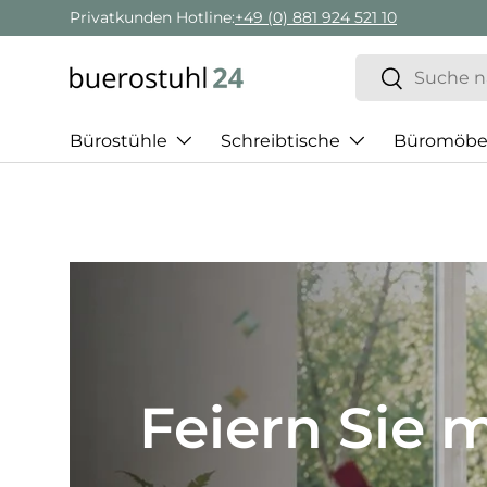
Privatkunden Hotline:
+49 (0) 881 924 521 10
Direkt zum Inhalt
Suchen
Suchen
Bürostühle
Schreibtische
Büromöbe
Best of H