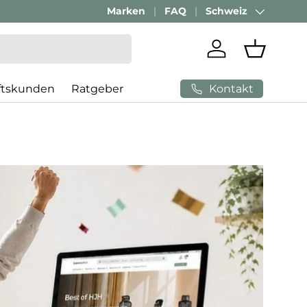
Marken
FAQ
Schweiz
Land/Region
Einloggen
Einkaufs
Kontakt
ftskunden
Ratgeber