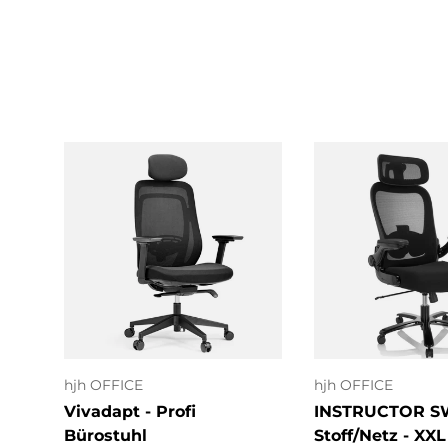
In den Warenkorb
In den Ware
hjh OFFICE
hjh OFFICE
Vivadapt - Profi
INSTRUCTOR SW
Bürostuhl
Stoff/Netz - XXL