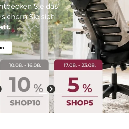
: Ihr perfekter
abel, individuell.
Folie laden 2 von 4
Folie laden 1 von 4
Folie laden 3 von 4
Folie laden 4 von 4