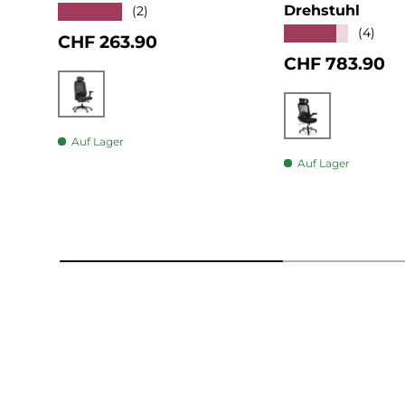
Drehstuhl
★★★★★
(2)
★★★★★
(4)
Normaler Preis
CHF 263.90
Normaler Pre
CHF 783.90
Schwarz
Schwarz
Auf Lager
Auf Lager