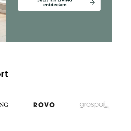
entdecken
ten anzeigen - Criss-Cross 20 - Loungesessel
rt