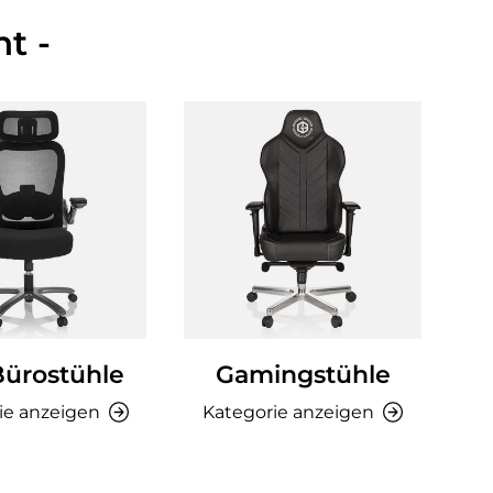
t -
Bürostühle
Gamingstühle
Ki
ie anzeigen
Kategorie anzeigen
K