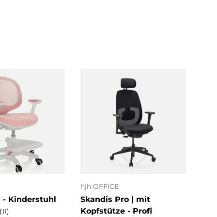
ptionen
Optionen
uswählen
auswählen
hjh OFFICE
MyB
- Kinderstuhl
Skandis Pro | mit
ERG
Kopfstütze - Profi
| R
(11)