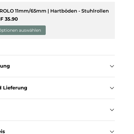
 ROLO 11mm/65mm | Hartböden - Stuhlrollen
sicht laden
rmaler Preis
F 35.90
Optionen auswählen
tung
 Lieferung
is