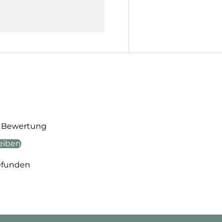
te Bewertung
eiben
efunden