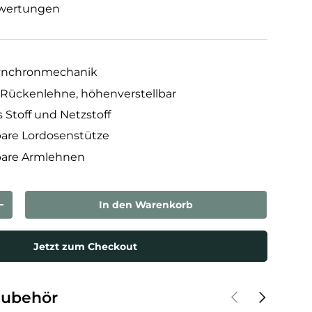
wertungen
Synchronmechanik
Rückenlehne, höhenverstellbar
 Stoff und Netzstoff
bare Lordosenstütze
bare Armlehnen
In den Warenkorb
rn
Menge erhöhen
Jetzt zum Checkout
Vorherige
Nächste
Zubehör