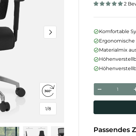
2 Be
Nächste
Komfortable 
Ergonomische 
Materialmix aus
Höhenverstell
Höhenverstell
Anzahl
Menge verringe
360°-Ansicht öffnen
1
/
8
von
Passendes 