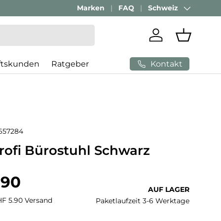
Marken
FAQ
Schweiz
Land/Region
Einloggen
Einkaufs
Kontakt
ftskunden
Ratgeber
657284
rofi Bürostuhl Schwarz
 Preis
.90
AUF LAGER
CHF 5.90 Versand
Paketlaufzeit 3-6 Werktage