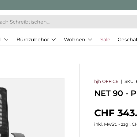
l
Bürozubehör
Wohnen
Sale
Geschä
hjh OFFICE
|
SKU:
NET 90 - P
Normaler
CHF 343
inkl. MwSt. - zzgl. 