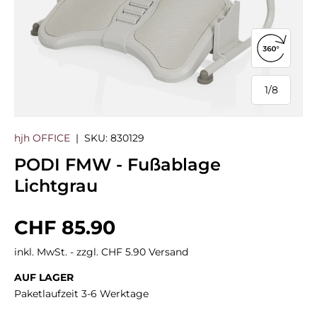
360°-Ans
1
/
8
von
hjh OFFICE
|
SKU:
830129
PODI FMW - Fußablage
Lichtgrau
Normaler Preis
CHF 85.90
inkl. MwSt. - zzgl. CHF 5.90 Versand
AUF LAGER
Paketlaufzeit 3-6 Werktage