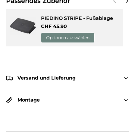
Passendes Zubehör
PIEDINO STRIPE - Fußablage
Normaler Preis
CHF 45.90
Optionen auswählen
Versand und Lieferung
Montage