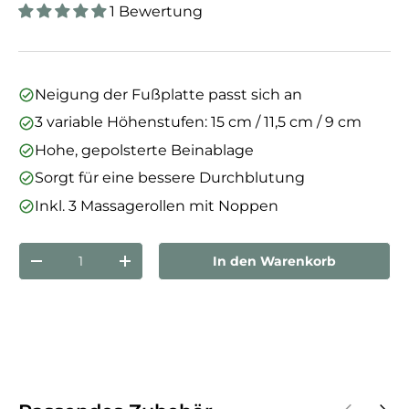
1 Bewertung
Neigung der Fußplatte passt sich an
3 variable Höhenstufen: 15 cm / 11,5 cm / 9 cm
Hohe, gepolsterte Beinablage
Sorgt für eine bessere Durchblutung
Inkl. 3 Massagerollen mit Noppen
Anzahl
In den Warenkorb
Menge verringern
Menge erhöhen
Vorherige
Näch