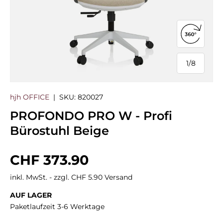
360°-Ans
1
/
8
von
hjh OFFICE
|
SKU:
820027
PROFONDO PRO W - Profi
Bürostuhl Beige
Normaler Preis
CHF 373.90
inkl. MwSt. - zzgl. CHF 5.90 Versand
AUF LAGER
Paketlaufzeit 3-6 Werktage