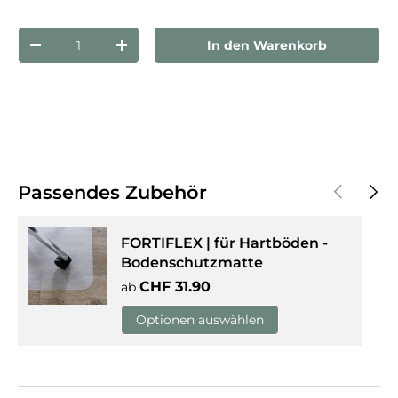
Anzahl
In den Warenkorb
Menge verringern
Menge erhöhen
Vorherige
Näch
Passendes Zubehör
FORTIFLEX | für Hartböden -
Bodenschutzmatte
Normaler Preis
CHF 31.90
ab
Optionen auswählen