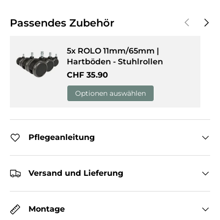
Vorherige
Näch
Passendes Zubehör
5x ROLO 11mm/65mm |
Hartböden - Stuhlrollen
Normaler Preis
CHF 35.90
Optionen auswählen
Pflegeanleitung
Versand und Lieferung
Montage