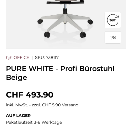
360°-Ans
1
/
8
von
hjh OFFICE
|
SKU:
738117
PURE WHITE - Profi Bürostuhl
Beige
Normaler Preis
CHF 493.90
inkl. MwSt. - zzgl. CHF 5.90 Versand
AUF LAGER
Paketlaufzeit 3-6 Werktage