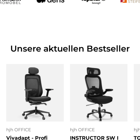
Unsere aktuellen Bestseller
hjh OFFICE
hjh OFFICE
hj
Vivadapt - Profi
INSTRUCTOR SW I
T