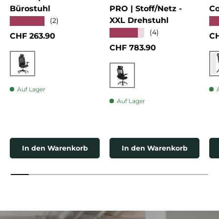
Bürostuhl
PRO | Stoff/Netz -
Co
XXL Drehstuhl
★★★★★
★
(2)
★★★★★
(4)
Normaler Preis
No
CHF 263.90
CH
Normaler Preis
CHF 783.90
Schwarz
Schwarz
Auf Lager
Auf Lager
In den Warenkorb
In den Warenkorb