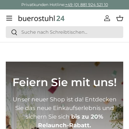
Privatkunden Hotline:
+49 (0) 881 924 521 10
Direkt zum Inhalt
Menü
Einlogge
Ein
Suchen
Suchen
Feiern Sie mit uns!
Unser neuer Shop ist da! Entdecken
Sie das neue Einkaufserlebnis und
sichern Sie sich
bis zu 20%
Relaunch-Rabatt.