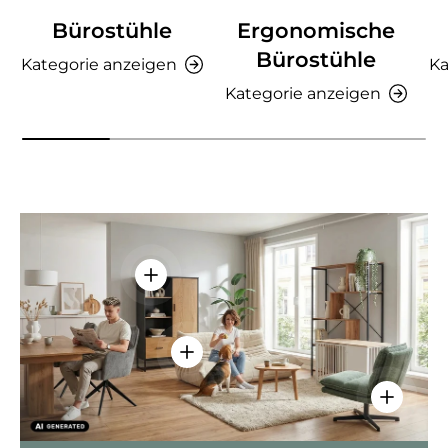
Bürostühle
Ergonomische
Bürostühle
Kategorie anzeigen
Ka
Kategorie anzeigen
Einzelheiten anzeigen - AMIO H - Bür
Einzelheiten anzeigen - Sitzolo 2 
Einzelhei