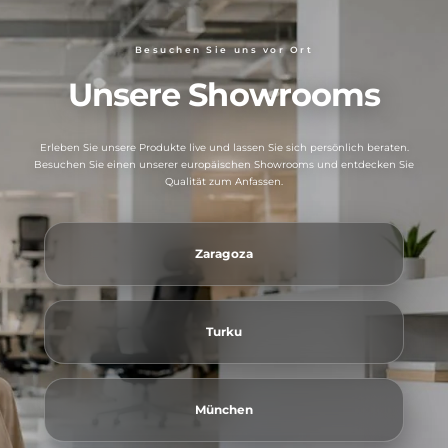
Besuchen Sie uns vor Ort
Unsere Showrooms
Erleben Sie unsere Produkte live und lassen Sie sich persönlich beraten.
Besuchen Sie einen unserer europäischen Showrooms und entdecken Sie
Qualität zum Anfassen.
Zaragoza
Turku
München