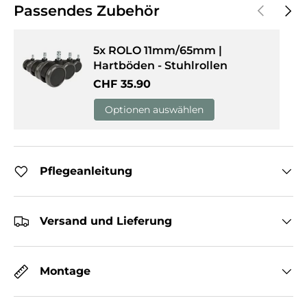
Vorherige
Näch
Passendes Zubehör
5x ROLO 11mm/65mm |
Hartböden - Stuhlrollen
Normaler Preis
CHF 35.90
Optionen auswählen
Pflegeanleitung
Versand und Lieferung
Montage