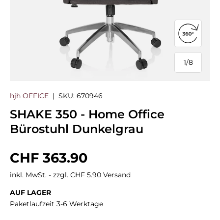
360°-Ans
1
/
8
von
hjh OFFICE
|
SKU:
670946
SHAKE 350 - Home Office
Bürostuhl Dunkelgrau
Normaler Preis
CHF 363.90
inkl. MwSt. - zzgl. CHF 5.90 Versand
AUF LAGER
Paketlaufzeit 3-6 Werktage