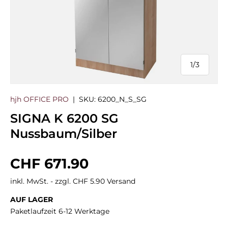
1
/
3
von
hjh OFFICE PRO
|
SKU:
6200_N_S_SG
SIGNA K 6200 SG
Nussbaum/Silber
Normaler Preis
CHF 671.90
inkl. MwSt. - zzgl. CHF 5.90 Versand
AUF LAGER
Paketlaufzeit 6-12 Werktage