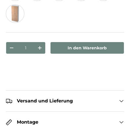
Weiß/Eiche
Weiß/Silber
Weiß
Ahorn/Silber
Buche/Silber
Weiß/Nussbaum
Anzahl
In den Warenkorb
Menge verringern
Menge erhöhen
Versand und Lieferung
Montage