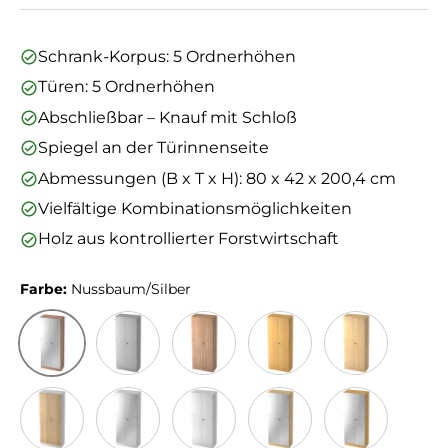
Schrank-Korpus: 5 Ordnerhöhen
Türen: 5 Ordnerhöhen
Abschließbar – Knauf mit Schloß
Spiegel an der Türinnenseite
Abmessungen (B x T x H): 80 x 42 x 200,4 cm
Vielfältige Kombinationsmöglichkeiten
Holz aus kontrollierter Forstwirtschaft
Farbe:
Nussbaum/Silber
Nussbaum/Silber
Grau
Nussbaum
Buche
Ahorn